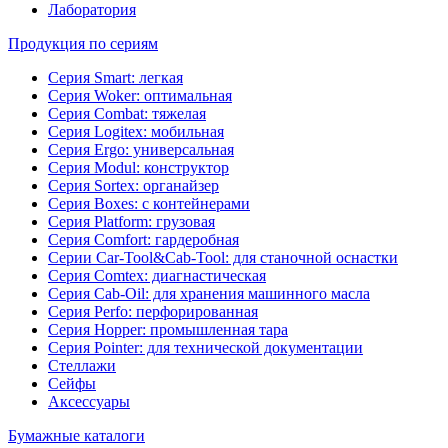
Лаборатория
Продукция по сериям
Серия Smart: легкая
Серия Woker: оптимальная
Серия Combat: тяжелая
Серия Logitex: мобильная
Серия Ergo: универсальная
Серия Modul: конструктор
Серия Sortex: органайзер
Серия Boxes: с контейнерами
Серия Platform: грузовая
Серия Comfort: гардеробная
Серии Car-Tool&Cab-Tool: для станочной оснастки
Серия Comtex: диагнастическая
Серия Cab-Oil: для хранения машинного масла
Серия Perfo: перфорированная
Серия Hopper: промышленная тара
Серия Pointer: для технической документации
Стеллажи
Сейфы
Аксессуары
Бумажные каталоги