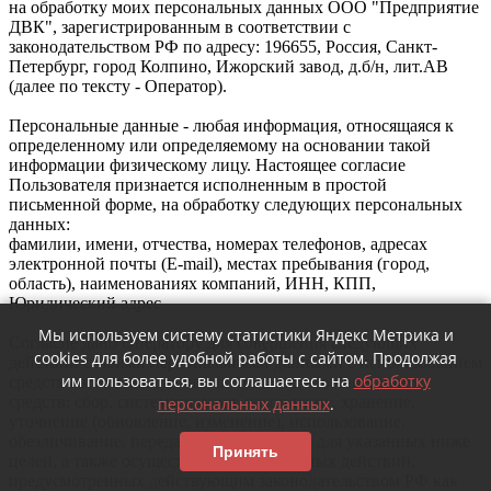
на обработку моих персональных данных ООО "Предприятие
ДВК", зарегистрированным в соответствии с
законодательством РФ по адресу: 196655, Россия, Санкт-
Петербург, город Колпино, Ижорский завод, д.б/н, лит.АВ
(далее по тексту - Оператор).
Персональные данные - любая информация, относящаяся к
определенному или определяемому на основании такой
информации физическому лицу. Настоящее согласие
Пользователя признается исполненным в простой
письменной форме, на обработку следующих персональных
данных:
фамилии, имени, отчества, номерах телефонов, адресах
электронной почты (E-mail), местах пребывания (город,
область), наименованиях компаний, ИНН, КПП,
Юридический адрес
Мы используем систему статистики Яндекс Метрика и
Согласие дано Оператору для совершения следующих
cookies для более удобной работы с сайтом. Продолжая
действий с моими персональными данными с использованием
им пользоваться, вы соглашаетесь на
обработку
средств автоматизации и/или без использования таких
средств: сбор, систематизация, накопление, хранение,
персональных данных
.
уточнение (обновление, изменение), использование,
обезличивание, передача третьим лицам для указанных ниже
Принять
целей, а также осуществление любых иных действий,
предусмотренных действующим законодательством РФ как