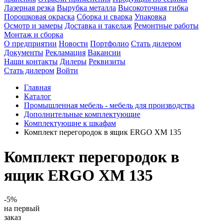
Лазерная резка
Вырубка металла
Высокоточная гибка
Порошковая окраска
Сборка и сварка
Упаковка
Осмотр и замеры
Доставка и такелаж
Ремонтные работы
Монтаж и сборка
О предприятии
Новости
Портфолио
Стать дилером
Документы
Рекламация
Вакансии
Наши контакты
Дилеры
Реквизиты
Стать дилером
Войти
Главная
Каталог
Промышленная мебель - мебель для производства
Дополнительные комплектующие
Комплектующие к шкафам
Комплект перегородок в ящик ERGO XM 135
Комплект перегородок в
ящик ERGO XM 135
-5%
на первый
заказ