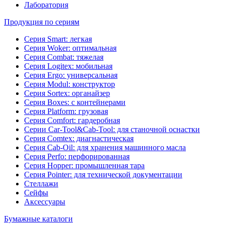
Лаборатория
Продукция по сериям
Серия Smart: легкая
Серия Woker: оптимальная
Серия Combat: тяжелая
Серия Logitex: мобильная
Серия Ergo: универсальная
Серия Modul: конструктор
Серия Sortex: органайзер
Серия Boxes: с контейнерами
Серия Platform: грузовая
Серия Comfort: гардеробная
Серии Car-Tool&Cab-Tool: для станочной оснастки
Серия Comtex: диагнастическая
Серия Cab-Oil: для хранения машинного масла
Серия Perfo: перфорированная
Серия Hopper: промышленная тара
Серия Pointer: для технической документации
Стеллажи
Сейфы
Аксессуары
Бумажные каталоги