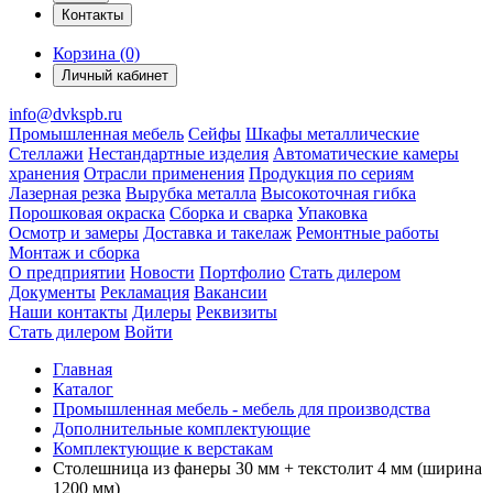
Контакты
Корзина (0)
Личный кабинет
info@dvkspb.ru
Промышленная мебель
Сейфы
Шкафы металлические
Стеллажи
Нестандартные изделия
Автоматические камеры
хранения
Отрасли применения
Продукция по сериям
Лазерная резка
Вырубка металла
Высокоточная гибка
Порошковая окраска
Сборка и сварка
Упаковка
Осмотр и замеры
Доставка и такелаж
Ремонтные работы
Монтаж и сборка
О предприятии
Новости
Портфолио
Стать дилером
Документы
Рекламация
Вакансии
Наши контакты
Дилеры
Реквизиты
Стать дилером
Войти
Главная
Каталог
Промышленная мебель - мебель для производства
Дополнительные комплектующие
Комплектующие к верстакам
Столешница из фанеры 30 мм + текстолит 4 мм (ширина
1200 мм)