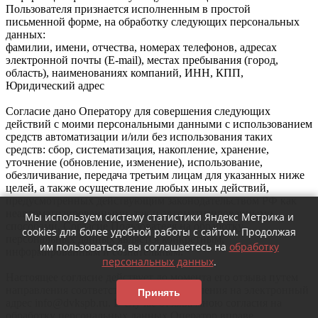
Пользователя признается исполненным в простой
письменной форме, на обработку следующих персональных
данных:
фамилии, имени, отчества, номерах телефонов, адресах
электронной почты (E-mail), местах пребывания (город,
область), наименованиях компаний, ИНН, КПП,
Юридический адрес
Согласие дано Оператору для совершения следующих
действий с моими персональными данными с использованием
средств автоматизации и/или без использования таких
средств: сбор, систематизация, накопление, хранение,
уточнение (обновление, изменение), использование,
обезличивание, передача третьим лицам для указанных ниже
целей, а также осуществление любых иных действий,
предусмотренных действующим законодательством РФ как
неавтоматизированными, так и автоматизированными
Мы используем систему статистики Яндекс Метрика и
способами. Согласие Пользователя на обработку
cookies для более удобной работы с сайтом. Продолжая
персональных данных является конкретным,
им пользоваться, вы соглашаетесь на
обработку
информированным и сознательным.
персональных данных
.
Настоящее согласие действует до момента его отзыва путем
направления соответствующего уведомления на электронный
Принять
адрес info@dvkspb.ru. В случае отзыва мною согласия на
обработку персональных данных Оператор вправе