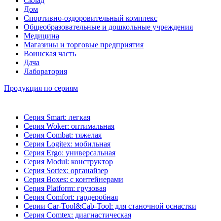
Склад
Дом
Спортивно-оздоровительный комплекс
Общеобразовательные и дошкольные учреждения
Медицина
Магазины и торговые предприятия
Воинская часть
Дача
Лаборатория
Продукция по сериям
Серия Smart: легкая
Серия Woker: оптимальная
Серия Combat: тяжелая
Серия Logitex: мобильная
Серия Ergo: универсальная
Серия Modul: конструктор
Серия Sortex: органайзер
Серия Boxes: с контейнерами
Серия Platform: грузовая
Серия Comfort: гардеробная
Серии Car-Tool&Cab-Tool: для станочной оснастки
Серия Comtex: диагнастическая