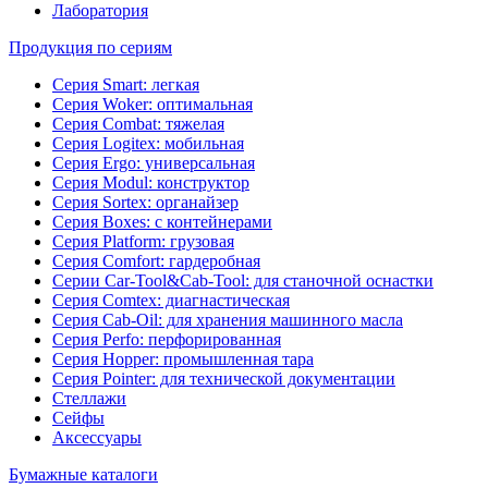
Лаборатория
Продукция по сериям
Серия Smart: легкая
Серия Woker: оптимальная
Серия Combat: тяжелая
Серия Logitex: мобильная
Серия Ergo: универсальная
Серия Modul: конструктор
Серия Sortex: органайзер
Серия Boxes: с контейнерами
Серия Platform: грузовая
Серия Comfort: гардеробная
Серии Car-Tool&Cab-Tool: для станочной оснастки
Серия Comtex: диагнастическая
Серия Cab-Oil: для хранения машинного масла
Серия Perfo: перфорированная
Серия Hopper: промышленная тара
Серия Pointer: для технической документации
Стеллажи
Сейфы
Аксессуары
Бумажные каталоги