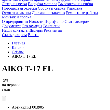
Лазерная резка
Вырубка металла
Высокоточная гибка
Порошковая окраска
Сборка и сварка
Упаковка
Осмотр и замеры
Доставка и такелаж
Ремонтные работы
Монтаж и сборка
О предприятии
Новости
Портфолио
Стать дилером
Документы
Рекламация
Вакансии
Наши контакты
Дилеры
Реквизиты
Стать дилером
Войти
Главная
Каталог
Сейфы
AIKO Т-17 EL
AIKO Т-17 EL
-5%
на первый
заказ
Артикул:
КГ003905