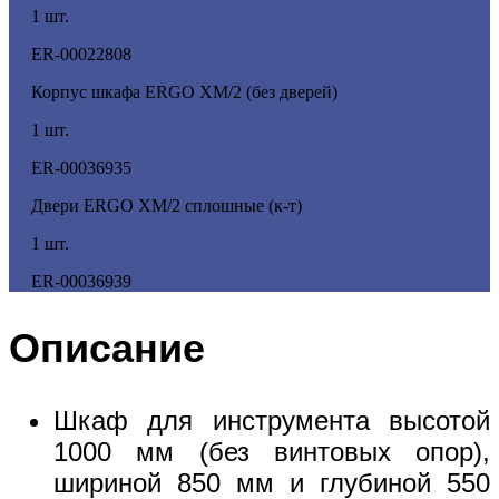
1 шт.
ER-00022808
Корпус шкафа ERGO XM/2 (без дверей)
1 шт.
ER-00036935
Двери ERGO XM/2 сплошные (к-т)
1 шт.
ER-00036939
Описание
Шкаф для инструмента высотой
1000 мм (без винтовых опор),
шириной 850 мм и глубиной 550