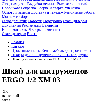
Лазерная резка
Вырубка металла
Высокоточная гибка
Порошковая окраска
Сборка и сварка
Упаковка
Осмотр и замеры
Доставка и такелаж
Ремонтные работы
Монтаж и сборка
О предприятии
Новости
Портфолио
Стать дилером
Документы
Рекламация
Вакансии
Наши контакты
Дилеры
Реквизиты
Стать дилером
Войти
Главная
Каталог
Промышленная мебель - мебель для производства
Шкафы для инструментов в Санкт-Петербурге
Шкаф для инструментов ERGO 1/2 XM 03
Шкаф для инструментов
ERGO 1/2 XM 03
-5%
на первый
заказ