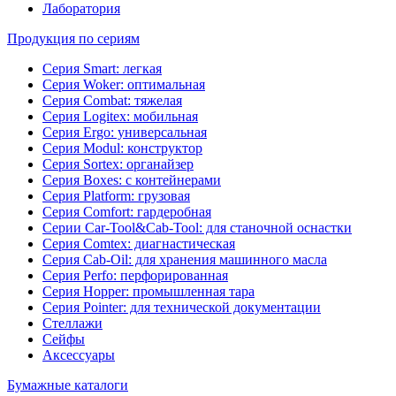
Лаборатория
Продукция по сериям
Серия Smart: легкая
Серия Woker: оптимальная
Серия Combat: тяжелая
Серия Logitex: мобильная
Серия Ergo: универсальная
Серия Modul: конструктор
Серия Sortex: органайзер
Серия Boxes: с контейнерами
Серия Platform: грузовая
Серия Comfort: гардеробная
Серии Car-Tool&Cab-Tool: для станочной оснастки
Серия Comtex: диагнастическая
Серия Cab-Oil: для хранения машинного масла
Серия Perfo: перфорированная
Серия Hopper: промышленная тара
Серия Pointer: для технической документации
Стеллажи
Сейфы
Аксессуары
Бумажные каталоги