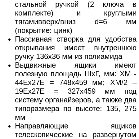
стальной ручкой (2 ключа в
комплекте) и круглыми
тягамивверх/вниз d=6 мм
(покрытие: цинк)
Пассивная створка для удобства
открывания имеет внутреннюю
ручку 136х36 мм из полиамида
Выдвижные ящики имеют
полезную площадь ШхГ, мм: XM -
44Ех27Е = 748х459 мм; XM/2 –
19Ех27Е = 327х459 мм под
систему органайзеров, а также два
типоразмера по высоте: 135, 275
мм
Направляющие ящиков
телескопические на развернутом