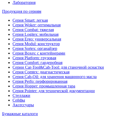
Лаборатория
Продукция по сериям
Серия Smart: легкая
Серия Woker: оптимальная
Серия Combat: тяжелая
Серия Logitex: мобильная
Серия Ergo: универсальная
Серия Modul: конструктор
Серия Sortex: органайзер
Серия Boxes: с контейнерами
Серия Platform: грузовая
Серия Comfort: гардеробная
Серии Car-Tool&Cab-Tool: для станочной оснастки
Серия Comtex: диагнастическая
Серия Cab-Oil: для хранения машинного масла
Серия Perfo: перфорированная
Серия Hopper: промышленная тара
Серия Pointer: для технической документации
Стеллажи
Сейфы
Аксессуары
Бумажные каталоги