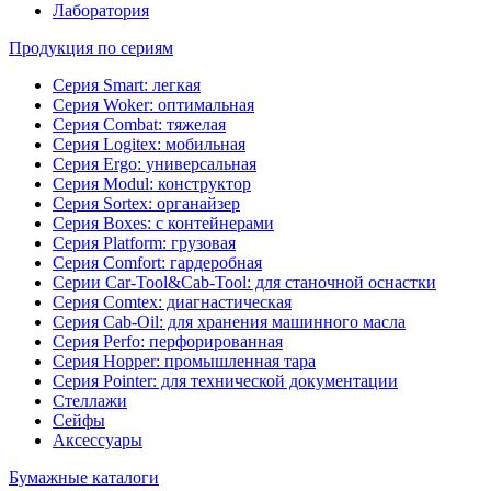
Лаборатория
Продукция по сериям
Серия Smart: легкая
Серия Woker: оптимальная
Серия Combat: тяжелая
Серия Logitex: мобильная
Серия Ergo: универсальная
Серия Modul: конструктор
Серия Sortex: органайзер
Серия Boxes: с контейнерами
Серия Platform: грузовая
Серия Comfort: гардеробная
Серии Car-Tool&Cab-Tool: для станочной оснастки
Серия Comtex: диагнастическая
Серия Cab-Oil: для хранения машинного масла
Серия Perfo: перфорированная
Серия Hopper: промышленная тара
Серия Pointer: для технической документации
Стеллажи
Сейфы
Аксессуары
Бумажные каталоги