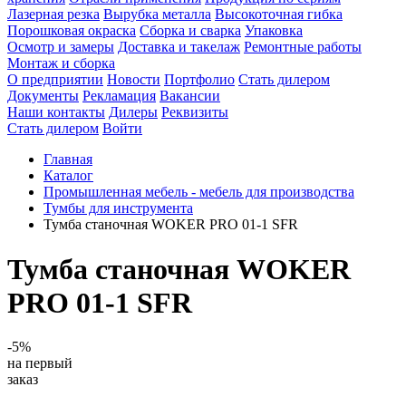
Лазерная резка
Вырубка металла
Высокоточная гибка
Порошковая окраска
Сборка и сварка
Упаковка
Осмотр и замеры
Доставка и такелаж
Ремонтные работы
Монтаж и сборка
О предприятии
Новости
Портфолио
Стать дилером
Документы
Рекламация
Вакансии
Наши контакты
Дилеры
Реквизиты
Стать дилером
Войти
Главная
Каталог
Промышленная мебель - мебель для производства
Тумбы для инструмента
Тумба станочная WOKER PRO 01-1 SFR
Тумба станочная WOKER
PRO 01-1 SFR
-5%
на первый
заказ