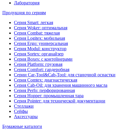
Лаборатория
Продукция по сериям
Серия Smart: легкая
Серия Woker: оптимальная
Серия Combat: тяжелая
Серия Logitex: мобильная
Серия Ergo: универсальная
Серия Modul: конструктор
Серия Sortex: органайзер
Серия Boxes: с контейнерами
Серия Platform: грузовая
Серия Comfort: гардеробная
Серии Car-Tool&Cab-Tool: для станочной оснастки
Серия Comtex: диагнастическая
Серия Cab-Oil: для хранения машинного масла
Серия Perfo: перфорированная
Серия Hopper: промышленная тара
Серия Pointer: для технической документации
Стеллажи
Сейфы
Аксессуары
Бумажные каталоги