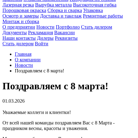
Лазерная резка
Вырубка металла
Высокоточная гибка
Порошковая окраска
Сборка и сварка
Упаковка
Осмотр и замеры
Доставка и такелаж
Ремонтные работы
Монтаж и сборка
О предприятии
Новости
Портфолио
Стать дилером
Документы
Рекламация
Вакансии
Наши контакты
Дилеры
Реквизиты
Стать дилером
Войти
Главная
О компании
Новости
Поздравляем с 8 марта!
Поздравляем с 8 марта!
01.03.2026
Уважаемые коллеги и клиентки!
От всей нашей команды поздравляем Вас с 8 Марта -
праздником весны, красоты и уважения.