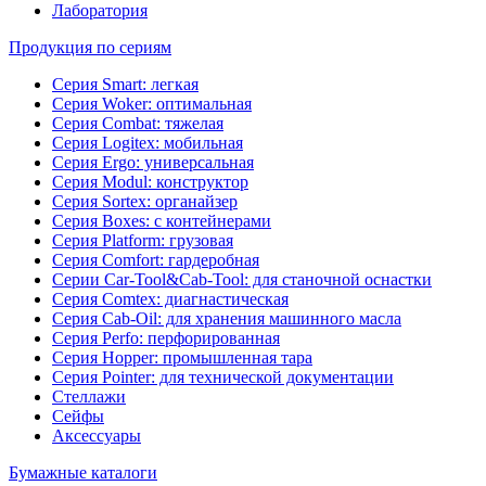
Лаборатория
Продукция по сериям
Серия Smart: легкая
Серия Woker: оптимальная
Серия Combat: тяжелая
Серия Logitex: мобильная
Серия Ergo: универсальная
Серия Modul: конструктор
Серия Sortex: органайзер
Серия Boxes: с контейнерами
Серия Platform: грузовая
Серия Comfort: гардеробная
Серии Car-Tool&Cab-Tool: для станочной оснастки
Серия Comtex: диагнастическая
Серия Cab-Oil: для хранения машинного масла
Серия Perfo: перфорированная
Серия Hopper: промышленная тара
Серия Pointer: для технической документации
Стеллажи
Сейфы
Аксессуары
Бумажные каталоги