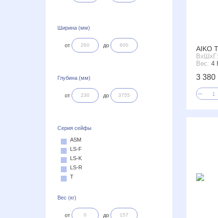
Ширина (мм)
от
до
AIKO Т
ВxШxГ
Вес:
4 
3 380 
Глубина (мм)
от
до
Серия сейфы
ASM
LS-F
LS-K
LS-R
T
Вес (кг)
от
до