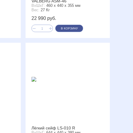
VALBERG ASM-46
ВxШxГ:
460 x 440 x 355 мм
Вес:
27 Кг
22 990 руб.
В КОРЗИНУ
Лёгкий сейф LS-010 R
ВxШxГ:
644 x 440 x 380 мм