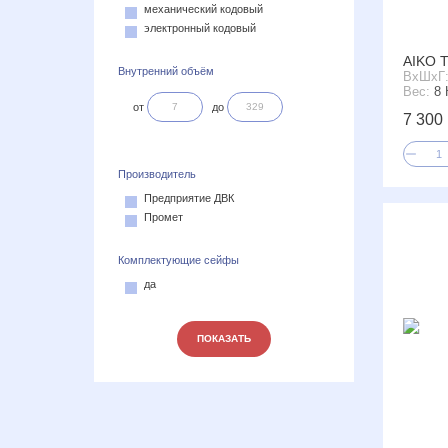
механический кодовый
электронный кодовый
AIKO Т
Внутренний объём
ВxШxГ
Вес:
8 
от
до
7 300 
Производитель
Предприятие ДВК
Промет
Комплектующие сейфы
да