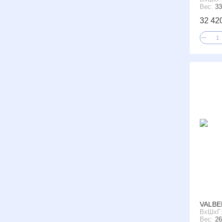
Вес:
33
32 42
VALBE
ВxШxГ
Вес:
26