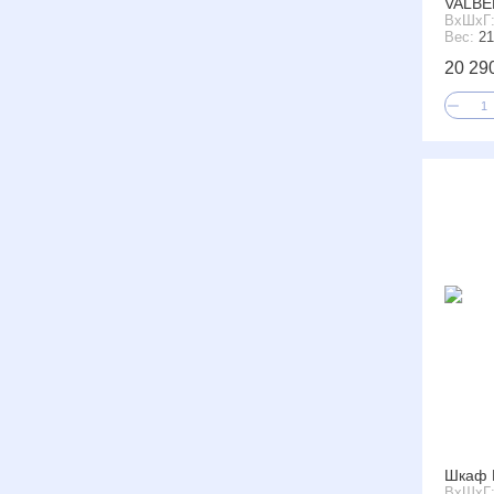
VALBE
ВxШxГ
Вес:
21
20 29
Шкаф 
ВxШxГ