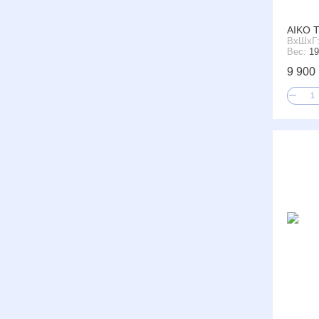
AIKO Т
ВxШxГ
Вес:
19
9 900 