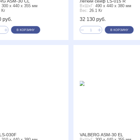
RG ASM-30 CL
Лёгкий сейф LS-015 R
:
300 x 440 x 355 мм
ВxШxГ:
490 x 440 x 380 мм
 Кг
Вес:
26.1 Кг
0 руб.
32 130 руб.
В КОРЗИНУ
В КОРЗИНУ
LS-030F
VALBERG ASM-30 EL
:
310 x 440 x 380 мм
ВxШxГ:
300 x 440 x 355 мм