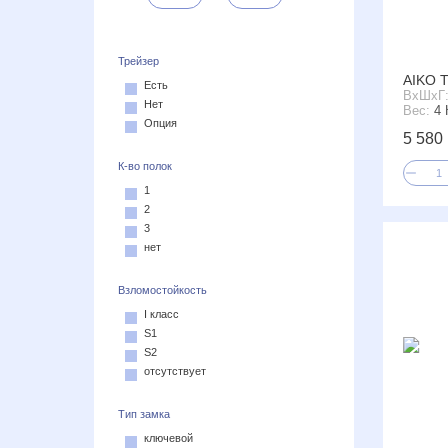
Трейзер
AIKO Т
Есть
ВxШxГ
Нет
Вес:
4 
Опция
5 580 
К-во полок
1
2
3
нет
Взломостойкость
I класс
S1
S2
отсутствует
Тип замка
ключевой