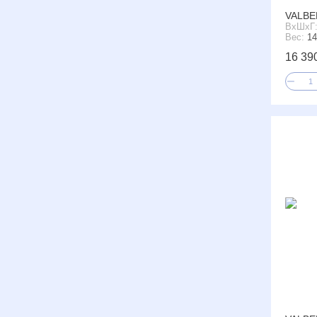
VALBE
ВxШxГ
Вес:
14
16 39