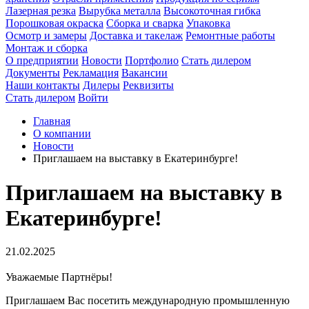
Лазерная резка
Вырубка металла
Высокоточная гибка
Порошковая окраска
Сборка и сварка
Упаковка
Осмотр и замеры
Доставка и такелаж
Ремонтные работы
Монтаж и сборка
О предприятии
Новости
Портфолио
Стать дилером
Документы
Рекламация
Вакансии
Наши контакты
Дилеры
Реквизиты
Стать дилером
Войти
Главная
О компании
Новости
Приглашаем на выставку в Екатеринбурге!
Приглашаем на выставку в
Екатеринбурге!
21.02.2025
Уважаемые Партнёры!
Приглашаем Вас посетить международную промышленную