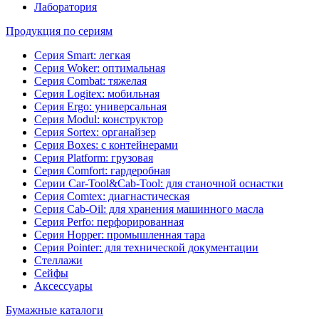
Лаборатория
Продукция по сериям
Серия Smart: легкая
Серия Woker: оптимальная
Серия Combat: тяжелая
Серия Logitex: мобильная
Серия Ergo: универсальная
Серия Modul: конструктор
Серия Sortex: органайзер
Серия Boxes: с контейнерами
Серия Platform: грузовая
Серия Comfort: гардеробная
Серии Car-Tool&Cab-Tool: для станочной оснастки
Серия Comtex: диагнастическая
Серия Cab-Oil: для хранения машинного масла
Серия Perfo: перфорированная
Серия Hopper: промышленная тара
Серия Pointer: для технической документации
Стеллажи
Сейфы
Аксессуары
Бумажные каталоги