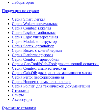
Лаборатория
Продукция по сериям
Серия Smart: легкая
Серия Woker: оптимальная
Серия Combat: тяжелая
Серия Logitex: мобильная
Серия Ergo: универсальная
Серия Modul: конструктор
Серия Sortex: органайзер
Серия Boxes: с контейнерами
Серия Platform: грузовая
Серия Comfort: гардеробная
Серии Car-Tool&Cab-Tool: для станочной оснастки
Серия Comtex: диагнастическая
Серия Cab-Oil: для хранения машинного масла
Серия Perfo: перфорированная
Серия Hopper: промышленная тара
Серия Pointer: для технической документации
Стеллажи
Сейфы
Аксессуары
Бумажные каталоги