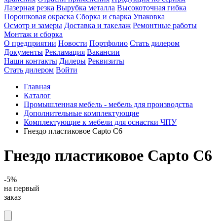
Лазерная резка
Вырубка металла
Высокоточная гибка
Порошковая окраска
Сборка и сварка
Упаковка
Осмотр и замеры
Доставка и такелаж
Ремонтные работы
Монтаж и сборка
О предприятии
Новости
Портфолио
Стать дилером
Документы
Рекламация
Вакансии
Наши контакты
Дилеры
Реквизиты
Стать дилером
Войти
Главная
Каталог
Промышленная мебель - мебель для производства
Дополнительные комплектующие
Комплектующие к мебели для оснастки ЧПУ
Гнездо пластиковое Capto C6
Гнездо пластиковое Capto C6
-5%
на первый
заказ