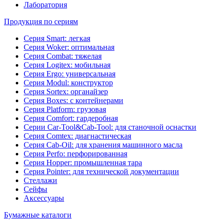
Лаборатория
Продукция по сериям
Серия Smart: легкая
Серия Woker: оптимальная
Серия Combat: тяжелая
Серия Logitex: мобильная
Серия Ergo: универсальная
Серия Modul: конструктор
Серия Sortex: органайзер
Серия Boxes: с контейнерами
Серия Platform: грузовая
Серия Comfort: гардеробная
Серии Car-Tool&Cab-Tool: для станочной оснастки
Серия Comtex: диагнастическая
Серия Cab-Oil: для хранения машинного масла
Серия Perfo: перфорированная
Серия Hopper: промышленная тара
Серия Pointer: для технической документации
Стеллажи
Сейфы
Аксессуары
Бумажные каталоги