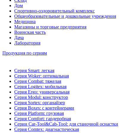
Склад
Дом
Спортивно-оздоровительный комплекс
Общеобразовательные и дошкольные учреждения
Медицина
Магазины и торговые предприятия
Воинская часть
Дача
Лаборатория
Продукция по сериям
Серия Smart: легкая
Серия Woker: оптимальная
Серия Combat: тяжелая
Серия Logitex: мобильная
Серия Ergo: универсальная
Серия Modul: конструктор
Серия Sortex: органайзер
Серия Boxes: с контейнерами
Серия Platform: грузовая
Серия Comfort: гардеробная
Серии Car-Tool&Cab-Tool: для станочной оснастки
Серия Comtex: диагнастическая