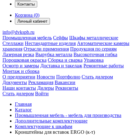
Контакты
Корзина (0)
Личный кабинет
info@dvkspb.ru
Промышленная мебель
Сейфы
Шкафы металлические
Стеллажи
Нестандартные изделия
Автоматические камеры
хранения
Отрасли применения
Продукция по сериям
Лазерная резка
Вырубка металла
Высокоточная гибка
Порошковая окраска
Сборка и сварка
Упаковка
Осмотр и замеры
Доставка и такелаж
Ремонтные работы
Монтаж и сборка
О предприятии
Новости
Портфолио
Стать дилером
Документы
Рекламация
Вакансии
Наши контакты
Дилеры
Реквизиты
Стать дилером
Войти
Главная
Каталог
Промышленная мебель - мебель для производства
Дополнительные комплектующие
Комплектующие к шкафам
Кронштейны для вставок ERGO (к-т)