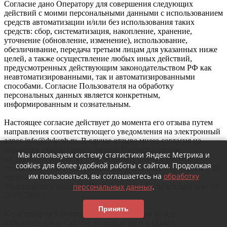
Согласие дано Оператору для совершения следующих
действий с моими персональными данными с использованием
средств автоматизации и/или без использования таких
средств: сбор, систематизация, накопление, хранение,
уточнение (обновление, изменение), использование,
обезличивание, передача третьим лицам для указанных ниже
целей, а также осуществление любых иных действий,
предусмотренных действующим законодательством РФ как
неавтоматизированными, так и автоматизированными
способами. Согласие Пользователя на обработку
персональных данных является конкретным,
информированным и сознательным.
Настоящее согласие действует до момента его отзыва путем
направления соответствующего уведомления на электронный
адрес info@dvkspb.ru. В случае отзыва мною согласия на
обработку персональных данных Оператор вправе
Мы используем систему статистики Яндекс Метрика и
продолжить обработку персональных данных без моего
cookies для более удобной работы с сайтом. Продолжая
согласия при наличии оснований, указанных в пунктах 2 – 11
им пользоваться, вы соглашаетесь на
обработку
части 1 статьи 6, части 2 статьи 10 и части 2 статьи 11
персональных данных
.
Федерального закона №152-ФЗ «О персональных данных» от
26.06.2006 г.
Принять
К настоящему Соглашению и отношениям между
пользователем и Сайтом, возникающим в связи с