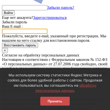
Забыли пароль?
Войти
Еще нет аккаунта?
Зарегистрироваться
Забыли пароль
Ваш E-mail :
Пожалуйста, введите e-mail, указанный при регистрации. Мы
вышлем на него ссылку для восстановления пароля.
Восстановить пароль
×
Согласие на обработку персональных данных
Настоящим в соответствии с Федеральным законом № 152-ФЗ
«О персональных данных» от 27.07.2006 года свободно, своей
волей и в своем интересе выражаю свое безусловное согласие
на обработку моих персональных данных ООО "Предприятие
Мы используем систему статистики Яндекс Метрика и
ДВК", зарегистрированным в соответствии с
cookies для более удобной работы с сайтом. Продолжая
законодательством РФ по адресу: 196655, Россия, Санкт-
им пользоваться, вы соглашаетесь на
обработку
Петербург, город Колпино, Ижорский завод, д.б/н, лит.АВ
персональных данных
.
(далее по тексту - Оператор).
Персональные данные - любая информация, относящаяся к
Принять
определенному или определяемому на основании такой
информации физическому лицу. Настоящее согласие