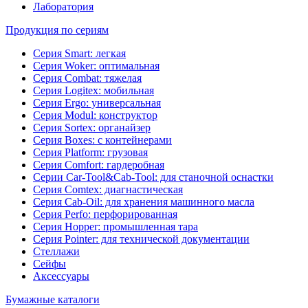
Лаборатория
Продукция по сериям
Серия Smart: легкая
Серия Woker: оптимальная
Серия Combat: тяжелая
Серия Logitex: мобильная
Серия Ergo: универсальная
Серия Modul: конструктор
Серия Sortex: органайзер
Серия Boxes: с контейнерами
Серия Platform: грузовая
Серия Comfort: гардеробная
Серии Car-Tool&Cab-Tool: для станочной оснастки
Серия Comtex: диагнастическая
Серия Cab-Oil: для хранения машинного масла
Серия Perfo: перфорированная
Серия Hopper: промышленная тара
Серия Pointer: для технической документации
Стеллажи
Сейфы
Аксессуары
Бумажные каталоги