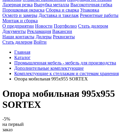
Лазерная резка
Вырубка металла
Высокоточная гибка
Порошковая окраска
Сборка и сварка
Упаковка
Осмотр и замеры
Доставка и такелаж
Ремонтные работы
Монтаж и сборка
О предприятии
Новости
Портфолио
Стать дилером
Документы
Рекламация
Вакансии
Наши контакты
Дилеры
Реквизиты
Стать дилером
Войти
Главная
Каталог
Промышленная мебель - мебель для производства
Дополнительные комплектующие
Комплектующие к стеллажам и системам хранения
Опора мобильная 995х955 SORTEX
Опора мобильная 995х955
SORTEX
-5%
на первый
заказ