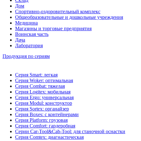
Склад
Дом
Спортивно-оздоровительный комплекс
Общеобразовательные и дошкольные учреждения
Медицина
Магазины и торговые предприятия
Воинская часть
Дача
Лаборатория
Продукция по сериям
Серия Smart: легкая
Серия Woker: оптимальная
Серия Combat: тяжелая
Серия Logitex: мобильная
Серия Ergo: универсальная
Серия Modul: конструктор
Серия Sortex: органайзер
Серия Boxes: с контейнерами
Серия Platform: грузовая
Серия Comfort: гардеробная
Серии Car-Tool&Cab-Tool: для станочной оснастки
Серия Comtex: диагнастическая