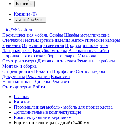
Контакты
Корзина (0)
Личный кабинет
info@dvkspb.ru
Промышленная мебель
Сейфы
Шкафы металлические
Стеллажи
Нестандартные изделия
Автоматические камеры
хранения
Отрасли применения
Продукция по сериям
Лазерная резка
Вырубка металла
Высокоточная гибка
Порошковая окраска
Сборка и сварка
Упаковка
Осмотр и замеры
Доставка и такелаж
Ремонтные работы
Монтаж и сборка
О предприятии
Новости
Портфолио
Стать дилером
Документы
Рекламация
Вакансии
Наши контакты
Дилеры
Реквизиты
Стать дилером
Войти
Главная
Каталог
Промышленная мебель - мебель для производства
Дополнительные комплектующие
Комплектующие к верстакам
Бортик столешницы (задний) 2400 мм