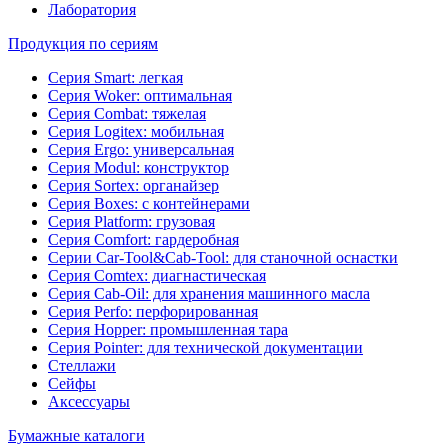
Лаборатория
Продукция по сериям
Серия Smart: легкая
Серия Woker: оптимальная
Серия Combat: тяжелая
Серия Logitex: мобильная
Серия Ergo: универсальная
Серия Modul: конструктор
Серия Sortex: органайзер
Серия Boxes: с контейнерами
Серия Platform: грузовая
Серия Comfort: гардеробная
Серии Car-Tool&Cab-Tool: для станочной оснастки
Серия Comtex: диагнастическая
Серия Cab-Oil: для хранения машинного масла
Серия Perfo: перфорированная
Серия Hopper: промышленная тара
Серия Pointer: для технической документации
Стеллажи
Сейфы
Аксессуары
Бумажные каталоги