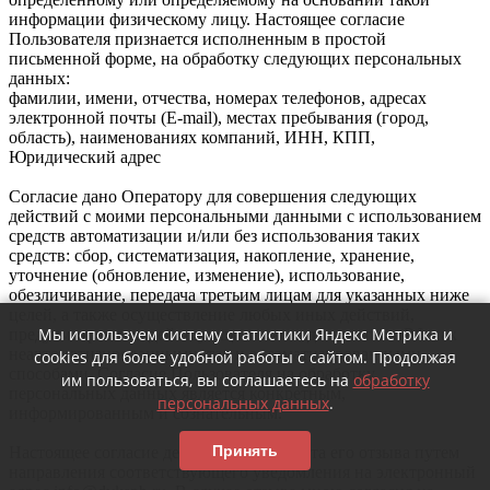
информации физическому лицу. Настоящее согласие
Пользователя признается исполненным в простой
письменной форме, на обработку следующих персональных
данных:
фамилии, имени, отчества, номерах телефонов, адресах
электронной почты (E-mail), местах пребывания (город,
область), наименованиях компаний, ИНН, КПП,
Юридический адрес
Согласие дано Оператору для совершения следующих
действий с моими персональными данными с использованием
средств автоматизации и/или без использования таких
средств: сбор, систематизация, накопление, хранение,
уточнение (обновление, изменение), использование,
обезличивание, передача третьим лицам для указанных ниже
целей, а также осуществление любых иных действий,
Мы используем систему статистики Яндекс Метрика и
предусмотренных действующим законодательством РФ как
неавтоматизированными, так и автоматизированными
cookies для более удобной работы с сайтом. Продолжая
способами. Согласие Пользователя на обработку
им пользоваться, вы соглашаетесь на
обработку
персональных данных является конкретным,
персональных данных
.
информированным и сознательным.
Принять
Настоящее согласие действует до момента его отзыва путем
направления соответствующего уведомления на электронный