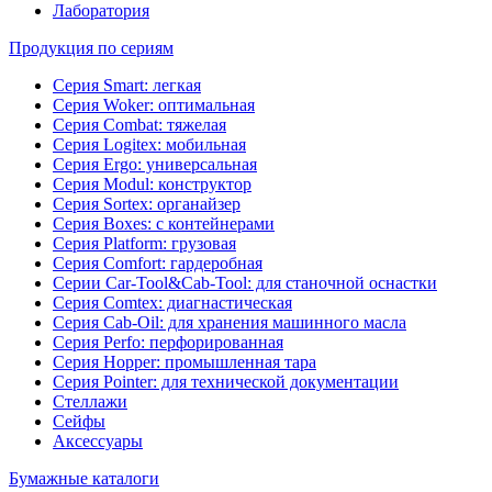
Лаборатория
Продукция по сериям
Серия Smart: легкая
Серия Woker: оптимальная
Серия Combat: тяжелая
Серия Logitex: мобильная
Серия Ergo: универсальная
Серия Modul: конструктор
Серия Sortex: органайзер
Серия Boxes: с контейнерами
Серия Platform: грузовая
Серия Comfort: гардеробная
Серии Car-Tool&Cab-Tool: для станочной оснастки
Серия Comtex: диагнастическая
Серия Cab-Oil: для хранения машинного масла
Серия Perfo: перфорированная
Серия Hopper: промышленная тара
Серия Pointer: для технической документации
Стеллажи
Сейфы
Аксессуары
Бумажные каталоги