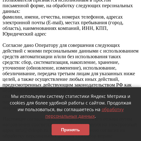
письменной форме, на обработку следующих персональных
данных:
фамилии, имени, отчества, номерах телефонов, адресах
электронной почты (E-mail), местах пребывания (город,
область), наименованиях компаний, ИНН, КПП,
Юридический адрес
Согласие дано Оператору для совершения следующих
действий с моими персональными данными с использованием
средств автоматизации и/или без использования таких
средств: сбор, систематизация, накопление, хранение,
уточнение (обновление, изменение), использование,
обезличивание, передача третьим лицам для указанных ниже
целей, а также осуществление любых иных действий,
предусмотренных действующим законодательством РФ как
неавтоматизированными, так и автоматизированными
Мы используем систему статистики Яндекс Метрика и
способами. Согласие Пользователя на обработку
персональных данных является конкретным,
cookies для более удобной работы с сайтом. Продолжая
информированным и сознательным.
им пользоваться, вы соглашаетесь на
обработку
персональных данных
.
Настоящее согласие действует до момента его отзыва путем
направления соответствующего уведомления на электронный
Принять
адрес info@dvkspb.ru. В случае отзыва мною согласия на
обработку персональных данных Оператор вправе