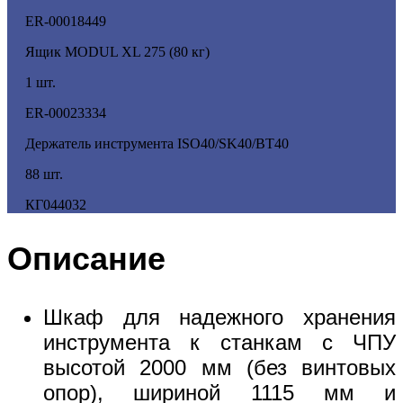
ER-00018449
Ящик MODUL XL 275 (80 кг)
1 шт.
ER-00023334
Держатель инструмента ISO40/SK40/BT40
88 шт.
КГ044032
Описание
Шкаф для надежного хранения
инструмента к станкам с ЧПУ
высотой 2000 мм (без винтовых
опор), шириной 1115 мм и