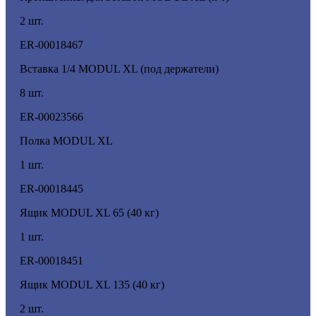
2 шт.
ER-00018467
Вставка 1/4 MODUL XL (под держатели)
8 шт.
ER-00023566
Полка MODUL XL
1 шт.
ER-00018445
Ящик MODUL XL 65 (40 кг)
1 шт.
ER-00018451
Ящик MODUL XL 135 (40 кг)
2 шт.