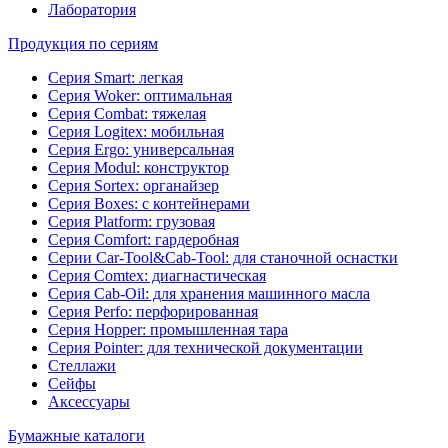
Лаборатория
Продукция по сериям
Серия Smart: легкая
Серия Woker: оптимальная
Серия Combat: тяжелая
Серия Logitex: мобильная
Серия Ergo: универсальная
Серия Modul: конструктор
Серия Sortex: органайзер
Серия Boxes: с контейнерами
Серия Platform: грузовая
Серия Comfort: гардеробная
Серии Car-Tool&Cab-Tool: для станочной оснастки
Серия Comtex: диагнастическая
Серия Cab-Oil: для хранения машинного масла
Серия Perfo: перфорированная
Серия Hopper: промышленная тара
Серия Pointer: для технической документации
Стеллажи
Сейфы
Аксессуары
Бумажные каталоги