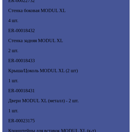
ER-00022732
Стенка боковая MODUL XL
4 шт.
ER-00018432
Стенка задняя MODUL XL
2 шт.
ER-00018433
Крыша/Цоколь MODUL XL (2 шт)
1 шт.
ER-00018431
Двери MODUL XL (металл) - 2 шт.
1 шт.
ER-00023175
Кронштейны для вставок MODUL XL (к-т)