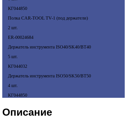
КГ044850
Полка CAR-TOOL TV-1 (под держатели)
2 шт.
ER-00024684
Держатель инструмента ISO40/SK40/BT40
5 шт.
КГ044032
Держатель инструмента ISO50/SK50/ВТ50
4 шт.
КГ044850
Описание