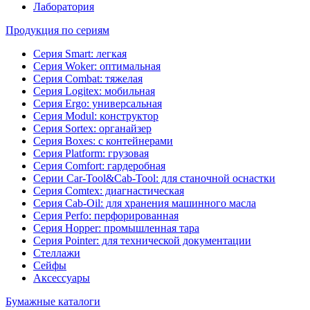
Лаборатория
Продукция по сериям
Серия Smart: легкая
Серия Woker: оптимальная
Серия Combat: тяжелая
Серия Logitex: мобильная
Серия Ergo: универсальная
Серия Modul: конструктор
Серия Sortex: органайзер
Серия Boxes: с контейнерами
Серия Platform: грузовая
Серия Comfort: гардеробная
Серии Car-Tool&Cab-Tool: для станочной оснастки
Серия Comtex: диагнастическая
Серия Cab-Oil: для хранения машинного масла
Серия Perfo: перфорированная
Серия Hopper: промышленная тара
Серия Pointer: для технической документации
Стеллажи
Сейфы
Аксессуары
Бумажные каталоги