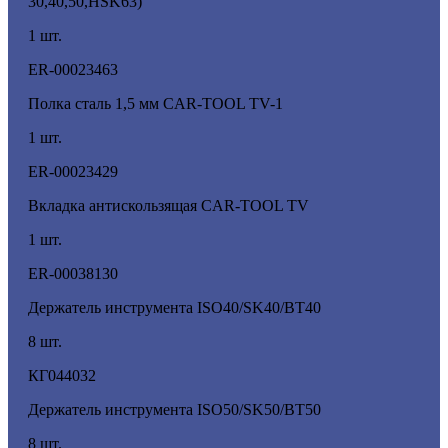
30,40,50,HSK63)
1 шт.
ER-00023463
Полка сталь 1,5 мм CAR-TOOL TV-1
1 шт.
ER-00023429
Вкладка антискользящая CAR-TOOL TV
1 шт.
ER-00038130
Держатель инструмента ISO40/SK40/BT40
8 шт.
КГ044032
Держатель инструмента ISO50/SK50/ВТ50
8 шт.