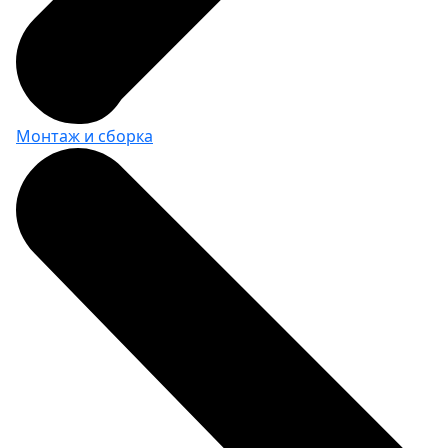
ВxШxГ:
100 x 35 x 3
Вес:
0.1 кг
640 за шт.
Монтаж и сборка
Крючок 45 мм, диаметр 5 мм (5
шт)
ВxШxГ:
45 x 35 x 3
Вес:
0.1 кг
750 за шт.