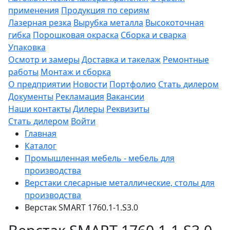
применения
Продукция по сериям
Лазерная резка
Вырубка металла
Высокоточная
гибка
Порошковая окраска
Сборка и сварка
Упаковка
Осмотр и замеры
Доставка и такелаж
Ремонтные
работы
Монтаж и сборка
О предприятии
Новости
Портфолио
Стать дилером
Документы
Рекламация
Вакансии
Наши контакты
Дилеры
Реквизиты
Стать дилером
Войти
Главная
Каталог
Промышленная мебель - мебель для
производства
Верстаки слесарные металлические, столы для
производства
Верстак SMART 1760.1-1.S3.0