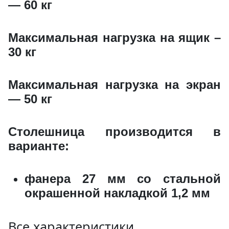
Полка 325/155
— 60 кг
ВxШxГ:
70 x 325 x 155
Вес:
0.5 кг
Максимальная нагрузка на ящик –
30 кг
840 за шт.
Максимальная нагрузка на экран
— 50 кг
Полка 550/155
Столешница производится в
варианте:
ВxШxГ:
70 x 550 x 155
Вес:
0.8 кг
фанера 27 мм со стальной
окрашенной накладкой 1,2 мм
990 за шт.
Все характеристики