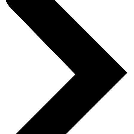
1630 за шт.
Держатель для хранения метизов
300
ВxШxГ:
90 x 300 x 160
Вес:
0.5 кг
1086 за шт.
Крючок 100 мм, диаметр 5 мм (5
шт)