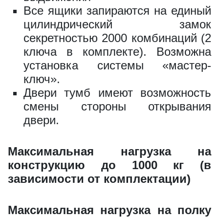
ВxШxГ:
312 x 227 x 40
Все ящики запираются на единый
Вес:
0.9 кг
цилиндрический замок
секретностью 2000 комбинаций (2
ключа в комплекте). Возможна
1980 за шт.
установка системы «мастер-
ключ».
Двери тумб имеют возможность
Полка 925/155
смены стороны открывания
двери.
ВxШxГ:
70 x 925 x 155
Вес:
1.3 кг
Максимальная нагрузка на
конструкцию до 1000 кг (в
1080 за шт.
зависимости от комплектации)
Максимальная нагрузка на полку