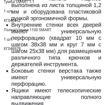
Тумба SMART 1-1
выполнена из листа толщиной 1,2
820 за шт.
1 шт.
мм и оборудована пластиковой
ручкой эргономичной формы.
КГ046942
Внутренние стенки всех дверей
Полка/стенка 1100 SMART
имеют универсальную
Держатель ключей (14
перфорацию (квадрат 10 мм c
1 шт.
предметов)
шагом 38х38 мм и круг 7 мм с
КГ046978
ВxШxГ:
350 x 147 x 35
шагом 25х38 мм) для размещения
Вес:
0.3 кг
различного типа крючков и
держателей инструмента.
Боковые стенки верстака также
930 за шт.
имеют универсальную
перфорацию.
Ящики имеют телескопические
направляющие полного
Карман для документов А4
выдвижения