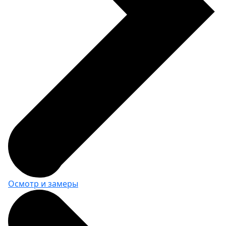
Крючок 30 мм, диаметр 5 мм (5
шт)
ВxШxГ:
30 x 35 x 3
Вес:
0.1 кг
750 за шт.
Крючок 65 мм, диаметр 5 мм (5
шт)
ВxШxГ:
65 x 35 x 3
Осмотр и замеры
Вес:
0.1 кг