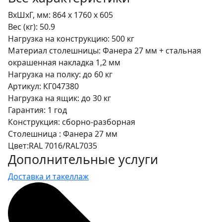
ВхШхГ, мм:
864 x 1760 x 605
Держатель для хранения метизов
Вес (кг):
50.9
900
Нагрузка на конструкцию:
500 кг
Материал столешницы:
Фанера 27 мм + стальная
ВxШxГ:
90 x 900 x 160
окрашенная накладка 1,2 мм
Вес:
1.4 кг
Нагрузка на полку:
до 60 кг
Артикул:
КГ047380
Нагрузка на ящик:
до 30 кг
2338 за шт.
Гарантия:
1 год
Конструкция:
сборно-разборная
Столешница :
Фанера 27 мм
Цвет:
RAL 7016/RAL7035
Держатель для хранения метизов
Дополнительные услуги
500
Доставка и такеллаж
ВxШxГ:
90 x 500 x 160
Вес:
0.8 кг