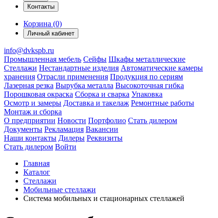
Контакты
Корзина (0)
Личный кабинет
info@dvkspb.ru
Промышленная мебель
Сейфы
Шкафы металлические
Стеллажи
Нестандартные изделия
Автоматические камеры
хранения
Отрасли применения
Продукция по сериям
Лазерная резка
Вырубка металла
Высокоточная гибка
Порошковая окраска
Сборка и сварка
Упаковка
Осмотр и замеры
Доставка и такелаж
Ремонтные работы
Монтаж и сборка
О предприятии
Новости
Портфолио
Стать дилером
Документы
Рекламация
Вакансии
Наши контакты
Дилеры
Реквизиты
Стать дилером
Войти
Главная
Каталог
Стеллажи
Мобильные стеллажи
Система мобильных и стационарных стеллажей