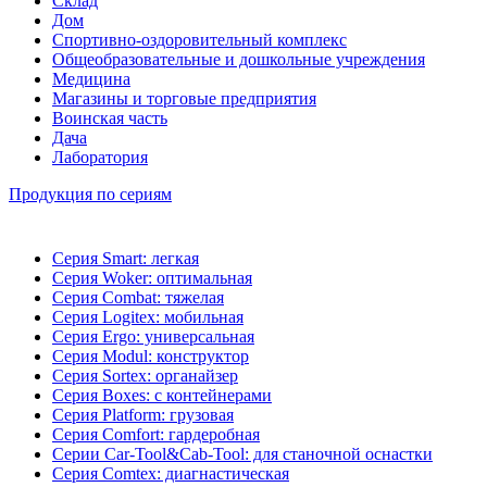
Склад
Дом
Спортивно-оздоровительный комплекс
Общеобразовательные и дошкольные учреждения
Медицина
Магазины и торговые предприятия
Воинская часть
Дача
Лаборатория
Продукция по сериям
Серия Smart: легкая
Серия Woker: оптимальная
Серия Combat: тяжелая
Серия Logitex: мобильная
Серия Ergo: универсальная
Серия Modul: конструктор
Серия Sortex: органайзер
Серия Boxes: с контейнерами
Серия Platform: грузовая
Серия Comfort: гардеробная
Серии Car-Tool&Cab-Tool: для станочной оснастки
Серия Comtex: диагнастическая