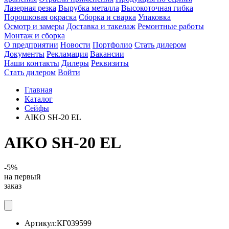
Лазерная резка
Вырубка металла
Высокоточная гибка
Порошковая окраска
Сборка и сварка
Упаковка
Осмотр и замеры
Доставка и такелаж
Ремонтные работы
Монтаж и сборка
О предприятии
Новости
Портфолио
Стать дилером
Документы
Рекламация
Вакансии
Наши контакты
Дилеры
Реквизиты
Стать дилером
Войти
Главная
Каталог
Сейфы
AIKO SH-20 EL
AIKO SH-20 EL
-5%
на первый
заказ
Артикул:
КГ039599