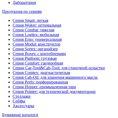
Лаборатория
Продукция по сериям
Серия Smart: легкая
Серия Woker: оптимальная
Серия Combat: тяжелая
Серия Logitex: мобильная
Серия Ergo: универсальная
Серия Modul: конструктор
Серия Sortex: органайзер
Серия Boxes: с контейнерами
Серия Platform: грузовая
Серия Comfort: гардеробная
Серии Car-Tool&Cab-Tool: для станочной оснастки
Серия Comtex: диагнастическая
Серия Cab-Oil: для хранения машинного масла
Серия Perfo: перфорированная
Серия Hopper: промышленная тара
Серия Pointer: для технической документации
Стеллажи
Сейфы
Аксессуары
Бумажные каталоги