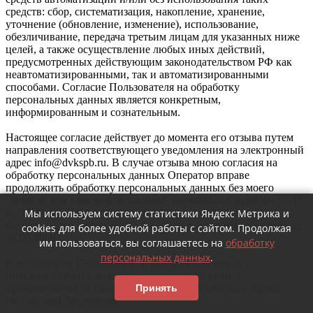
средств: сбор, систематизация, накопление, хранение,
уточнение (обновление, изменение), использование,
обезличивание, передача третьим лицам для указанных ниже
целей, а также осуществление любых иных действий,
предусмотренных действующим законодательством РФ как
неавтоматизированными, так и автоматизированными
способами. Согласие Пользователя на обработку
персональных данных является конкретным,
информированным и сознательным.
Настоящее согласие действует до момента его отзыва путем
направления соответствующего уведомления на электронный
адрес info@dvkspb.ru. В случае отзыва мною согласия на
обработку персональных данных Оператор вправе
продолжить обработку персональных данных без моего
согласия при наличии оснований, указанных в пунктах 2 – 11
Мы используем систему статистики Яндекс Метрика и
части 1 статьи 6, части 2 статьи 10 и части 2 статьи 11
Федерального закона №152-ФЗ «О персональных данных» от
cookies для более удобной работы с сайтом. Продолжая
26.06.2006 г.
им пользоваться, вы соглашаетесь на
обработку
персональных данных
.
К настоящему Соглашению и отношениям между
пользователем и Сайтом, возникающим в связи с
Принять
применением Соглашения, подлежит применению право
Российской Федерации.