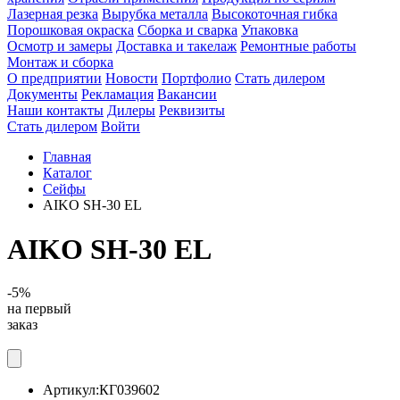
Лазерная резка
Вырубка металла
Высокоточная гибка
Порошковая окраска
Сборка и сварка
Упаковка
Осмотр и замеры
Доставка и такелаж
Ремонтные работы
Монтаж и сборка
О предприятии
Новости
Портфолио
Стать дилером
Документы
Рекламация
Вакансии
Наши контакты
Дилеры
Реквизиты
Стать дилером
Войти
Главная
Каталог
Сейфы
AIKO SH-30 EL
AIKO SH-30 EL
-5%
на первый
заказ
Артикул:
КГ039602