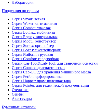
Лаборатория
Продукция по сериям
Серия Smart: легкая
Серия Woker: оптимальная
Серия Combat: тяжелая
Серия Logitex: мобильная
Серия Ergo: универсальная
Серия Modul: конструктор
Серия Sortex: органайзер
Серия Boxes: с контейнерами
Серия Platform: грузовая
Серия Comfort: гардеробная
Серии Car-Tool&Cab-Tool: для станочной оснастки
Серия Comtex: диагнастическая
Серия Cab-Oil: для хранения машинного масла
Серия Perfo: перфорированная
Серия Hopper: промышленная тара
Серия Pointer: для технической документации
Стеллажи
Сейфы
Аксессуары
Бумажные каталоги