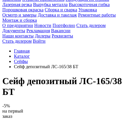
Лазерная резка
Вырубка металла
Высокоточная гибка
Порошковая окраска
Сборка и сварка
Упаковка
Осмотр и замеры
Доставка и такелаж
Ремонтные работы
Монтаж и сборка
О предприятии
Новости
Портфолио
Стать дилером
Документы
Рекламация
Вакансии
Наши контакты
Дилеры
Реквизиты
Стать дилером
Войти
Главная
Каталог
Сейфы
Сейф депозитный ЛС-165/38 БТ
Сейф депозитный ЛС-165/38
БТ
-5%
на первый
заказ