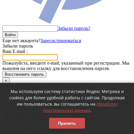
Забыли пароль?
Войти
Еще нет аккаунта?
Зарегистрироваться
Забыли пароль
Ваш E-mail :
Пожалуйста, введите e-mail, указанный при регистрации. Мы
вышлем на него ссылку для восстановления пароля.
Восстановить пароль
×
Согласие на обработку персональных данных
Мы используем систему статистики Яндекс Метрика и
Настоящим в соответствии с Федеральным законом № 152-ФЗ
«О персональных данных» от 27.07.2006 года свободно, своей
cookies для более удобной работы с сайтом. Продолжая
волей и в своем интересе выражаю свое безусловное согласие
им пользоваться, вы соглашаетесь на
обработку
на обработку моих персональных данных ООО "Предприятие
персональных данных
.
ДВК", зарегистрированным в соответствии с
законодательством РФ по адресу: 196655, Россия, Санкт-
Принять
Петербург, город Колпино, Ижорский завод, д.б/н, лит.АВ
(далее по тексту - Оператор).