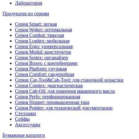
Лаборатория
Продукция по сериям
Серия Smart: легкая
Серия Woker: оптимальная
Серия Combat: тяжелая
Серия Logitex: мобильная
Серия Ergo: универсальная
Серия Modul: конструктор
Серия Sortex: органайзер
Серия Boxes: с контейнерами
Серия Platform: грузовая
Серия Comfort: гардеробная
Серии Car-Tool&Cab-Tool: для станочной оснастки
Серия Comtex: диагнастическая
Серия Cab-Oil: для хранения машинного масла
Серия Perfo: перфорированная
Серия Hopper: промышленная тара
Серия Pointer: для технической документации
Стеллажи
Сейфы
Аксессуары
Бумажные каталоги