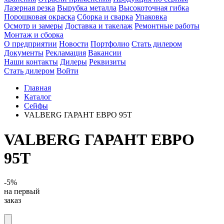
Лазерная резка
Вырубка металла
Высокоточная гибка
Порошковая окраска
Сборка и сварка
Упаковка
Осмотр и замеры
Доставка и такелаж
Ремонтные работы
Монтаж и сборка
О предприятии
Новости
Портфолио
Стать дилером
Документы
Рекламация
Вакансии
Наши контакты
Дилеры
Реквизиты
Стать дилером
Войти
Главная
Каталог
Сейфы
VALBERG ГАРАНТ ЕВРО 95T
VALBERG ГАРАНТ ЕВРО
95T
-5%
на первый
заказ