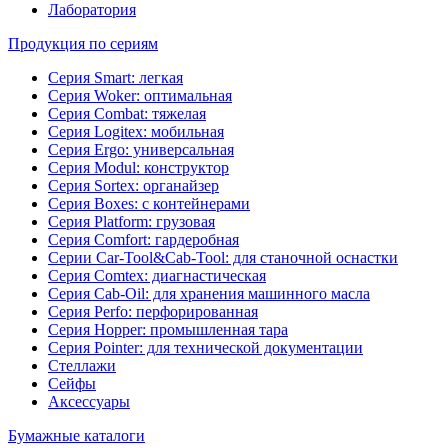
Лаборатория
Продукция по сериям
Серия Smart: легкая
Серия Woker: оптимальная
Серия Combat: тяжелая
Серия Logitex: мобильная
Серия Ergo: универсальная
Серия Modul: конструктор
Серия Sortex: органайзер
Серия Boxes: с контейнерами
Серия Platform: грузовая
Серия Comfort: гардеробная
Серии Car-Tool&Cab-Tool: для станочной оснастки
Серия Comtex: диагнастическая
Серия Cab-Oil: для хранения машинного масла
Серия Perfo: перфорированная
Серия Hopper: промышленная тара
Серия Pointer: для технической документации
Стеллажи
Сейфы
Аксессуары
Бумажные каталоги