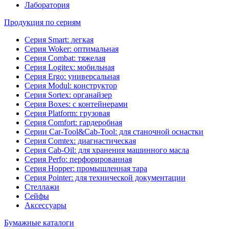
Лаборатория
Продукция по сериям
Серия Smart: легкая
Серия Woker: оптимальная
Серия Combat: тяжелая
Серия Logitex: мобильная
Серия Ergo: универсальная
Серия Modul: конструктор
Серия Sortex: органайзер
Серия Boxes: с контейнерами
Серия Platform: грузовая
Серия Comfort: гардеробная
Серии Car-Tool&Cab-Tool: для станочной оснастки
Серия Comtex: диагнастическая
Серия Cab-Oil: для хранения машинного масла
Серия Perfo: перфорированная
Серия Hopper: промышленная тара
Серия Pointer: для технической документации
Стеллажи
Сейфы
Аксессуары
Бумажные каталоги