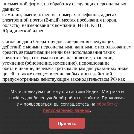
письменной форме, на обработку следующих персональных
данных:
фамилии, имени, отчества, номерах телефонов, адресах
электронной почты (E-mail), местах пребывания (город,
область), наименованиях компаний, ИНН, КПП,
Юридический адрес
Согласие дано Оператору для совершения следующих
действий с моими персональными данными с использованием
средств автоматизации и/или без использования таких
средств: сбор, систематизация, накопление, хранение,
уточнение (обновление, изменение), использование,
обезличивание, передача третьим лицам для указанных ниже
целей, а также осуществление любых иных действий,
предусмотренных действующим законодательством РФ как
неавтоматизированными, так и автоматизированными
способами. Согласие Пользователя на обработку
Мы используем систему статистики Яндекс Метрика и
персональных данных является конкретным,
cookies для более удобной работы с сайтом. Продолжая
информированным и сознательным.
им пользоваться, вы соглашаетесь на
обработку
персональных данных
.
Настоящее согласие действует до момента его отзыва путем
направления соответствующего уведомления на электронный
адрес info@dvkspb.ru. В случае отзыва мною согласия на
Принять
обработку персональных данных Оператор вправе
продолжить обработку персональных данных без моего