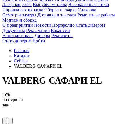
Лазерная резка
Вырубка металла
Высокоточная гибка
Порошковая окраска
Сборка и сварка
Упаковка
Осмотр и замеры
Доставка и такелаж
Ремонтные работы
Монтаж и сборка
О предприятии
Новости
Портфолио
Стать дилером
Документы
Рекламация
Вакансии
Наши контакты
Дилеры
Реквизиты
Стать дилером
Войти
Главная
Каталог
Сейфы
VALBERG САФАРИ EL
VALBERG САФАРИ EL
-5%
на первый
заказ