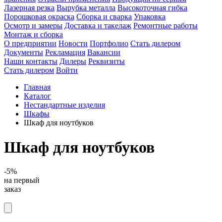
Лазерная резка
Вырубка металла
Высокоточная гибка
Порошковая окраска
Сборка и сварка
Упаковка
Осмотр и замеры
Доставка и такелаж
Ремонтные работы
Монтаж и сборка
О предприятии
Новости
Портфолио
Стать дилером
Документы
Рекламация
Вакансии
Наши контакты
Дилеры
Реквизиты
Стать дилером
Войти
Главная
Каталог
Нестандартные изделия
Шкафы
Шкаф для ноутбуков
Шкаф для ноутбуков
-5%
на первый
заказ