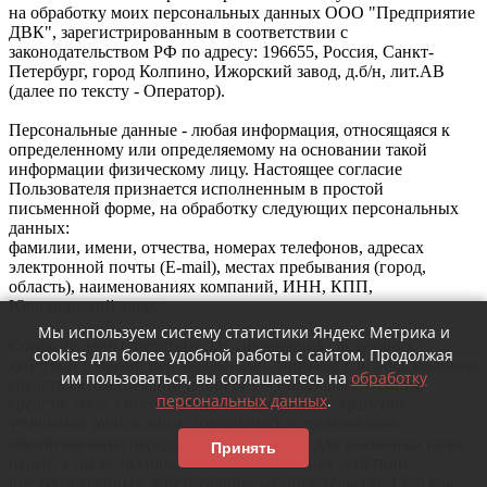
на обработку моих персональных данных ООО "Предприятие
ДВК", зарегистрированным в соответствии с
законодательством РФ по адресу: 196655, Россия, Санкт-
Петербург, город Колпино, Ижорский завод, д.б/н, лит.АВ
(далее по тексту - Оператор).
Персональные данные - любая информация, относящаяся к
определенному или определяемому на основании такой
информации физическому лицу. Настоящее согласие
Пользователя признается исполненным в простой
письменной форме, на обработку следующих персональных
данных:
фамилии, имени, отчества, номерах телефонов, адресах
электронной почты (E-mail), местах пребывания (город,
область), наименованиях компаний, ИНН, КПП,
Юридический адрес
Мы используем систему статистики Яндекс Метрика и
Согласие дано Оператору для совершения следующих
cookies для более удобной работы с сайтом. Продолжая
действий с моими персональными данными с использованием
им пользоваться, вы соглашаетесь на
обработку
средств автоматизации и/или без использования таких
персональных данных
.
средств: сбор, систематизация, накопление, хранение,
уточнение (обновление, изменение), использование,
обезличивание, передача третьим лицам для указанных ниже
Принять
целей, а также осуществление любых иных действий,
предусмотренных действующим законодательством РФ как