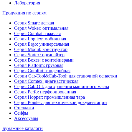
Лаборатория
Продукция по сериям
Серия Smart: легкая
Серия Woker: оптимальная
Серия Combat: тяжелая
Серия Logitex: мобильная
Серия Ergo: универсальная
Серия Modul: конструктор
Серия Sortex: органайзер
Серия Boxes: с контейнерами
Серия Platform: грузовая
Серия Comfort: гардеробная
Серии Car-Tool&Cab-Tool: для станочной оснастки
Серия Comtex: диагнастическая
Серия Cab-Oil: для хранения машинного масла
Серия Perfo: перфорированная
Серия Hopper: промышленная тара
Серия Pointer: для технической документации
Стеллажи
Сейфы
Аксессуары
Бумажные каталоги