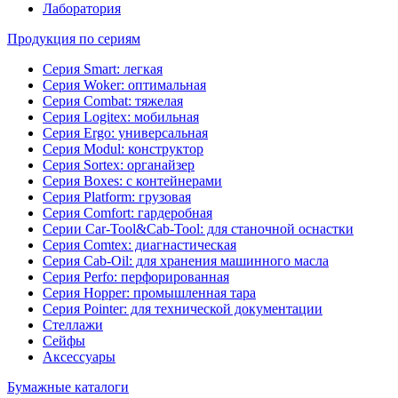
Лаборатория
Продукция по сериям
Серия Smart: легкая
Серия Woker: оптимальная
Серия Combat: тяжелая
Серия Logitex: мобильная
Серия Ergo: универсальная
Серия Modul: конструктор
Серия Sortex: органайзер
Серия Boxes: с контейнерами
Серия Platform: грузовая
Серия Comfort: гардеробная
Серии Car-Tool&Cab-Tool: для станочной оснастки
Серия Comtex: диагнастическая
Серия Cab-Oil: для хранения машинного масла
Серия Perfo: перфорированная
Серия Hopper: промышленная тара
Серия Pointer: для технической документации
Стеллажи
Сейфы
Аксессуары
Бумажные каталоги