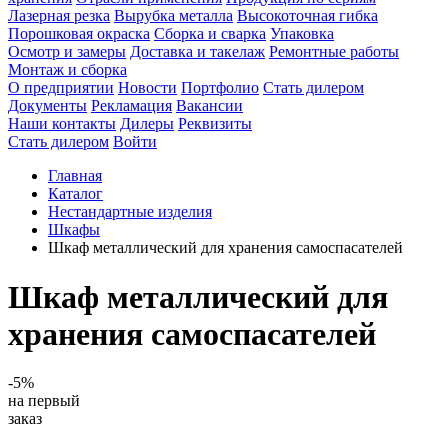
Лазерная резка
Вырубка металла
Высокоточная гибка
Порошковая окраска
Сборка и сварка
Упаковка
Осмотр и замеры
Доставка и такелаж
Ремонтные работы
Монтаж и сборка
О предприятии
Новости
Портфолио
Стать дилером
Документы
Рекламация
Вакансии
Наши контакты
Дилеры
Реквизиты
Стать дилером
Войти
Главная
Каталог
Нестандартные изделия
Шкафы
Шкаф металлический для хранения самоспасателей
Шкаф металлический для
хранения самоспасателей
-5%
на первый
заказ