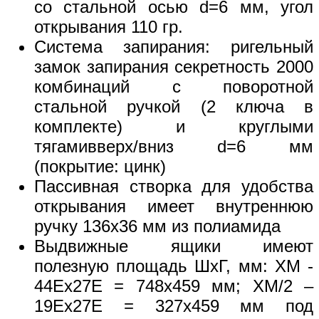
со стальной осью d=6 мм, угол
открывания 110 гр.
Система запирания: ригельный
замок запирания секретность 2000
комбинаций с поворотной
стальной ручкой (2 ключа в
комплекте) и круглыми
тягамивверх/вниз d=6 мм
(покрытие: цинк)
Пассивная створка для удобства
открывания имеет внутреннюю
ручку 136х36 мм из полиамида
Выдвижные ящики имеют
полезную площадь ШхГ, мм: XM -
44Ех27Е = 748х459 мм; XM/2 –
19Ех27Е = 327х459 мм под