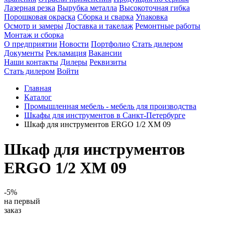
Лазерная резка
Вырубка металла
Высокоточная гибка
Порошковая окраска
Сборка и сварка
Упаковка
Осмотр и замеры
Доставка и такелаж
Ремонтные работы
Монтаж и сборка
О предприятии
Новости
Портфолио
Стать дилером
Документы
Рекламация
Вакансии
Наши контакты
Дилеры
Реквизиты
Стать дилером
Войти
Главная
Каталог
Промышленная мебель - мебель для производства
Шкафы для инструментов в Санкт-Петербурге
Шкаф для инструментов ERGO 1/2 XM 09
Шкаф для инструментов
ERGO 1/2 XM 09
-5%
на первый
заказ