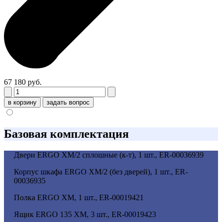
67 180 руб.
в корзину
задать вопрос
Базовая комплектация
Двери ERGO XM/2 сплошные (к-т), 1 шт., ER-00036939
Корпус шкафа ERGO XM/2 (без дверей), 1 шт., ER-
00036935
Полка ERGO XM, 1 шт., ER-00019421
Ящик ERGO 135 XM, 3 шт., ER-00019423