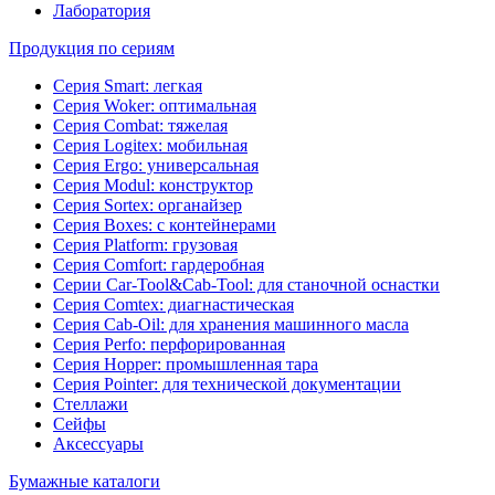
Лаборатория
Продукция по сериям
Серия Smart: легкая
Серия Woker: оптимальная
Серия Combat: тяжелая
Серия Logitex: мобильная
Серия Ergo: универсальная
Серия Modul: конструктор
Серия Sortex: органайзер
Серия Boxes: с контейнерами
Серия Platform: грузовая
Серия Comfort: гардеробная
Серии Car-Tool&Cab-Tool: для станочной оснастки
Серия Comtex: диагнастическая
Серия Cab-Oil: для хранения машинного масла
Серия Perfo: перфорированная
Серия Hopper: промышленная тара
Серия Pointer: для технической документации
Стеллажи
Сейфы
Аксессуары
Бумажные каталоги