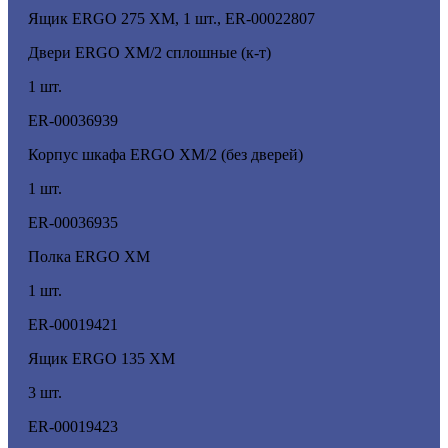
Ящик ERGO 275 XM, 1 шт., ER-00022807
Двери ERGO XM/2 сплошные (к-т)
1 шт.
ER-00036939
Корпус шкафа ERGO XM/2 (без дверей)
1 шт.
ER-00036935
Полка ERGO XM
1 шт.
ER-00019421
Ящик ERGO 135 XM
3 шт.
ER-00019423