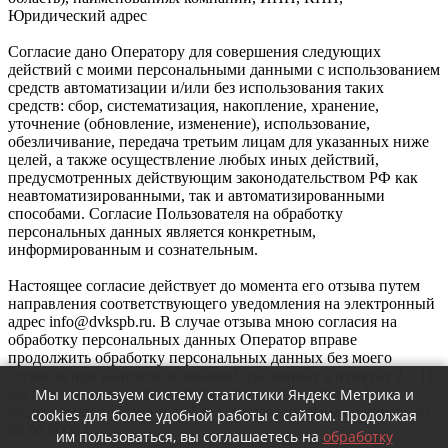
Юридический адрес
Согласие дано Оператору для совершения следующих
действий с моими персональными данными с использованием
средств автоматизации и/или без использования таких
средств: сбор, систематизация, накопление, хранение,
уточнение (обновление, изменение), использование,
обезличивание, передача третьим лицам для указанных ниже
целей, а также осуществление любых иных действий,
предусмотренных действующим законодательством РФ как
неавтоматизированными, так и автоматизированными
способами. Согласие Пользователя на обработку
персональных данных является конкретным,
информированным и сознательным.
Настоящее согласие действует до момента его отзыва путем
направления соответствующего уведомления на электронный
адрес info@dvkspb.ru. В случае отзыва мною согласия на
обработку персональных данных Оператор вправе
продолжить обработку персональных данных без моего
согласия при наличии оснований, указанных в пунктах 2 – 11
Мы используем систему статистики Яндекс Метрика и
части 1 статьи 6, части 2 статьи 10 и части 2 статьи 11
Федерального закона №152-ФЗ «О персональных данных» от
cookies для более удобной работы с сайтом. Продолжая
26.06.2006 г.
им пользоваться, вы соглашаетесь на
обработку