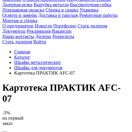
Лазерная резка
Вырубка металла
Высокоточная гибка
Порошковая окраска
Сборка и сварка
Упаковка
Осмотр и замеры
Доставка и такелаж
Ремонтные работы
Монтаж и сборка
О предприятии
Новости
Портфолио
Стать дилером
Документы
Рекламация
Вакансии
Наши контакты
Дилеры
Реквизиты
Стать дилером
Войти
Главная
Каталог
Шкафы металлические
Шкафы для документов
Картотека ПРАКТИК AFC-07
Картотека ПРАКТИК AFC-
07
-5%
на первый
заказ