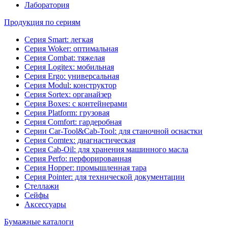
Лаборатория
Продукция по сериям
Серия Smart: легкая
Серия Woker: оптимальная
Серия Combat: тяжелая
Серия Logitex: мобильная
Серия Ergo: универсальная
Серия Modul: конструктор
Серия Sortex: органайзер
Серия Boxes: с контейнерами
Серия Platform: грузовая
Серия Comfort: гардеробная
Серии Car-Tool&Cab-Tool: для станочной оснастки
Серия Comtex: диагнастическая
Серия Cab-Oil: для хранения машинного масла
Серия Perfo: перфорированная
Серия Hopper: промышленная тара
Серия Pointer: для технической документации
Стеллажи
Сейфы
Аксессуары
Бумажные каталоги