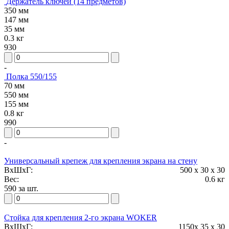
Держатель ключей (14 предметов)
350 мм
147 мм
35 мм
0.3 кг
930
-
Полка 550/155
70 мм
550 мм
155 мм
0.8 кг
990
-
Универсальный крепеж для крепления экрана на стену
ВxШxГ:
500 x 30 x 30
Вес:
0.6 кг
590 за шт.
Стойка для крепления 2-го экрана WOKER
ВxШxГ:
1150x 35 x 30