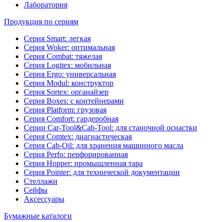
Лаборатория
Продукция по сериям
Серия Smart: легкая
Серия Woker: оптимальная
Серия Combat: тяжелая
Серия Logitex: мобильная
Серия Ergo: универсальная
Серия Modul: конструктор
Серия Sortex: органайзер
Серия Boxes: с контейнерами
Серия Platform: грузовая
Серия Comfort: гардеробная
Серии Car-Tool&Cab-Tool: для станочной оснастки
Серия Comtex: диагнастическая
Серия Cab-Oil: для хранения машинного масла
Серия Perfo: перфорированная
Серия Hopper: промышленная тара
Серия Pointer: для технической документации
Стеллажи
Сейфы
Аксессуары
Бумажные каталоги