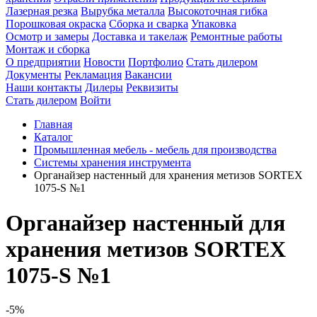
Лазерная резка
Вырубка металла
Высокоточная гибка
Порошковая окраска
Сборка и сварка
Упаковка
Осмотр и замеры
Доставка и такелаж
Ремонтные работы
Монтаж и сборка
О предприятии
Новости
Портфолио
Стать дилером
Документы
Рекламация
Вакансии
Наши контакты
Дилеры
Реквизиты
Стать дилером
Войти
Главная
Каталог
Промышленная мебель - мебель для производства
Системы хранения инструмента
Органайзер настенный для хранения метизов SORTEX
1075-S №1
Органайзер настенный для
хранения метизов SORTEX
1075-S №1
-5%