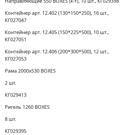
Направляющие 550 BOXES (к-т), 10 шт., КГ029398
785 за шт.
Контейнер арт. 12.402 (130*150*250), 16 шт.,
КГ027047
Контейнер арт. 12.405 (150*225*500), 10 шт.,
КГ027051
Складской лоток красный 12.402
(130*150*250)
Контейнер арт. 12.406 (200*300*500), 12 шт.,
КГ027053
ВxШxГ:
130 x 150 x 250
Вес:
0,28 кг
Рама 2000х530 BOXES
2 шт.
224 за шт.
КГ029413
Ригель 1260 BOXES
8 шт.
КГ029395