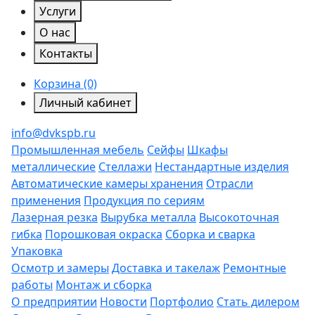
Услуги
О нас
Контакты
Корзина (0)
Личный кабинет
info@dvkspb.ru
Промышленная мебель
Сейфы
Шкафы
металлические
Стеллажи
Нестандартные изделия
Автоматические камеры хранения
Отрасли
применения
Продукция по сериям
Лазерная резка
Вырубка металла
Высокоточная
гибка
Порошковая окраска
Сборка и сварка
Упаковка
Осмотр и замеры
Доставка и такелаж
Ремонтные
работы
Монтаж и сборка
О предприятии
Новости
Портфолио
Стать дилером