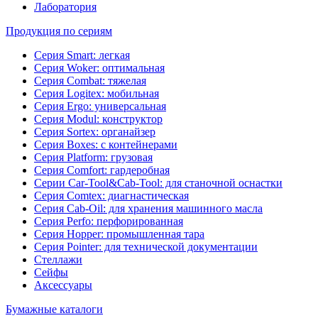
Лаборатория
Продукция по сериям
Серия Smart: легкая
Серия Woker: оптимальная
Серия Combat: тяжелая
Серия Logitex: мобильная
Серия Ergo: универсальная
Серия Modul: конструктор
Серия Sortex: органайзер
Серия Boxes: с контейнерами
Серия Platform: грузовая
Серия Comfort: гардеробная
Серии Car-Tool&Cab-Tool: для станочной оснастки
Серия Comtex: диагнастическая
Серия Cab-Oil: для хранения машинного масла
Серия Perfo: перфорированная
Серия Hopper: промышленная тара
Серия Pointer: для технической документации
Стеллажи
Сейфы
Аксессуары
Бумажные каталоги