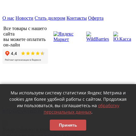
Предприятие ДВК © 2026
О нас
Новости
Стать дилером
Контакты
Оферта
Все товары с нашего
сайта
вы можете оплатить
он-лайн
Мы используем систему статистики Яндекс Метрика и
8 (800) 100-30-73
cookies для более удобной работы с сайтом. Продолжая
пн — пт c 8:30 до 17:00
им пользоваться, вы соглашаетесь на
обработку
info@dvkspb.ru
персональных данных
.
Принять
Товар добавлен в корзину
перейти в корзину
продолжить покупки