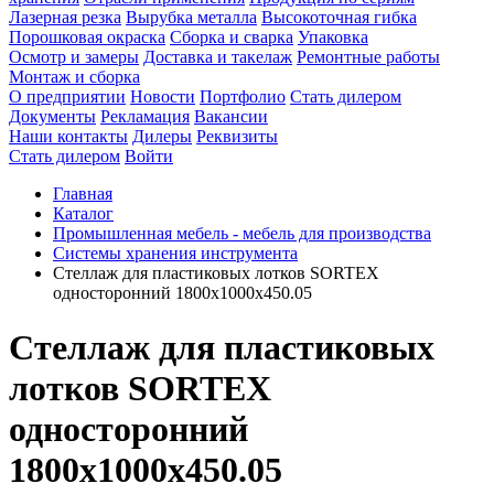
Лазерная резка
Вырубка металла
Высокоточная гибка
Порошковая окраска
Сборка и сварка
Упаковка
Осмотр и замеры
Доставка и такелаж
Ремонтные работы
Монтаж и сборка
О предприятии
Новости
Портфолио
Стать дилером
Документы
Рекламация
Вакансии
Наши контакты
Дилеры
Реквизиты
Стать дилером
Войти
Главная
Каталог
Промышленная мебель - мебель для производства
Системы хранения инструмента
Стеллаж для пластиковых лотков SORTEX
односторонний 1800x1000x450.05
Стеллаж для пластиковых
лотков SORTEX
односторонний
1800x1000x450.05