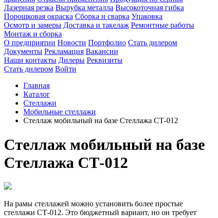
Лазерная резка
Вырубка металла
Высокоточная гибка
Порошковая окраска
Сборка и сварка
Упаковка
Осмотр и замеры
Доставка и такелаж
Ремонтные работы
Монтаж и сборка
О предприятии
Новости
Портфолио
Стать дилером
Документы
Рекламация
Вакансии
Наши контакты
Дилеры
Реквизиты
Стать дилером
Войти
Главная
Каталог
Стеллажи
Мобильные стеллажи
Стеллаж мобильный на базе Стеллажа СТ-012
Стеллаж мобильный на базе
Стеллажа СТ-012
На рамы стеллажей можно установить более простые
стеллажи СТ-012. Это бюджетный вариант, но он требует