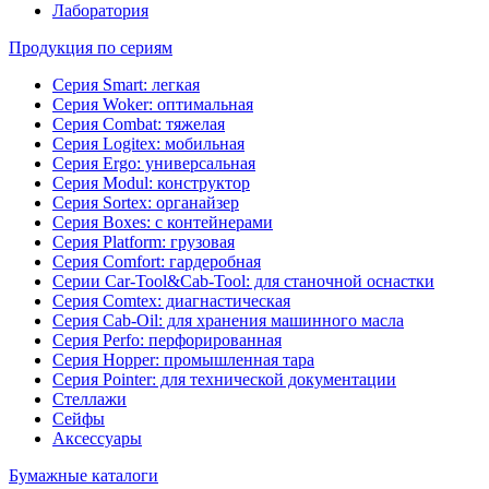
Лаборатория
Продукция по сериям
Серия Smart: легкая
Серия Woker: оптимальная
Серия Combat: тяжелая
Серия Logitex: мобильная
Серия Ergo: универсальная
Серия Modul: конструктор
Серия Sortex: органайзер
Серия Boxes: с контейнерами
Серия Platform: грузовая
Серия Comfort: гардеробная
Серии Car-Tool&Cab-Tool: для станочной оснастки
Серия Comtex: диагнастическая
Серия Cab-Oil: для хранения машинного масла
Серия Perfo: перфорированная
Серия Hopper: промышленная тара
Серия Pointer: для технической документации
Стеллажи
Сейфы
Аксессуары
Бумажные каталоги