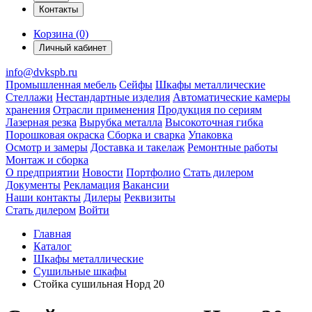
Контакты
Корзина (0)
Личный кабинет
info@dvkspb.ru
Промышленная мебель
Сейфы
Шкафы металлические
Стеллажи
Нестандартные изделия
Автоматические камеры
хранения
Отрасли применения
Продукция по сериям
Лазерная резка
Вырубка металла
Высокоточная гибка
Порошковая окраска
Сборка и сварка
Упаковка
Осмотр и замеры
Доставка и такелаж
Ремонтные работы
Монтаж и сборка
О предприятии
Новости
Портфолио
Стать дилером
Документы
Рекламация
Вакансии
Наши контакты
Дилеры
Реквизиты
Стать дилером
Войти
Главная
Каталог
Шкафы металлические
Сушильные шкафы
Стойка сушильная Норд 20