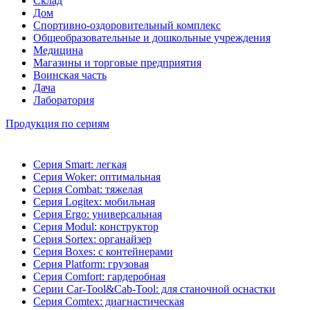
Склад
Дом
Спортивно-оздоровительный комплекс
Общеобразовательные и дошкольные учреждения
Медицина
Магазины и торговые предприятия
Воинская часть
Дача
Лаборатория
Продукция по сериям
Серия Smart: легкая
Серия Woker: оптимальная
Серия Combat: тяжелая
Серия Logitex: мобильная
Серия Ergo: универсальная
Серия Modul: конструктор
Серия Sortex: органайзер
Серия Boxes: с контейнерами
Серия Platform: грузовая
Серия Comfort: гардеробная
Серии Car-Tool&Cab-Tool: для станочной оснастки
Серия Comtex: диагнастическая