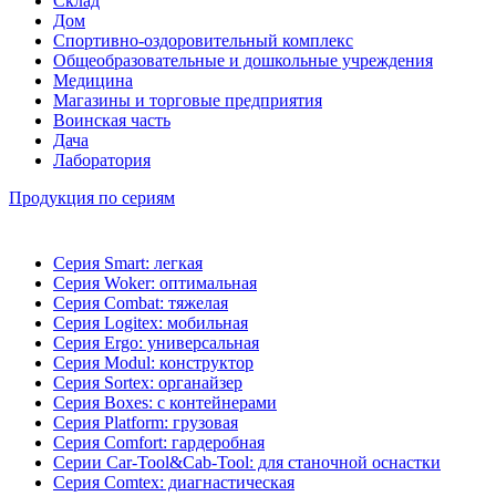
Склад
Дом
Спортивно-оздоровительный комплекс
Общеобразовательные и дошкольные учреждения
Медицина
Магазины и торговые предприятия
Воинская часть
Дача
Лаборатория
Продукция по сериям
Серия Smart: легкая
Серия Woker: оптимальная
Серия Combat: тяжелая
Серия Logitex: мобильная
Серия Ergo: универсальная
Серия Modul: конструктор
Серия Sortex: органайзер
Серия Boxes: с контейнерами
Серия Platform: грузовая
Серия Comfort: гардеробная
Серии Car-Tool&Cab-Tool: для станочной оснастки
Серия Comtex: диагнастическая