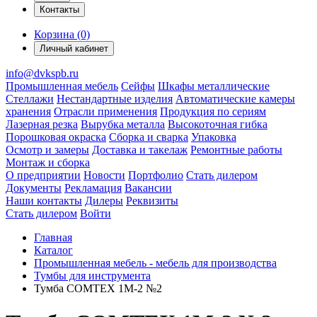
Контакты
Корзина (0)
Личный кабинет
info@dvkspb.ru
Промышленная мебель
Сейфы
Шкафы металлические
Стеллажи
Нестандартные изделия
Автоматические камеры
хранения
Отрасли применения
Продукция по сериям
Лазерная резка
Вырубка металла
Высокоточная гибка
Порошковая окраска
Сборка и сварка
Упаковка
Осмотр и замеры
Доставка и такелаж
Ремонтные работы
Монтаж и сборка
О предприятии
Новости
Портфолио
Стать дилером
Документы
Рекламация
Вакансии
Наши контакты
Дилеры
Реквизиты
Стать дилером
Войти
Главная
Каталог
Промышленная мебель - мебель для производства
Тумбы для инструмента
Тумба COMTEX 1М-2 №2