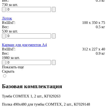
Вес:
0.3 кг
0.9 кг
730 за шт.
1980
-
Лоток
ВxШxГ:
100 x 350 x 75
Вес:
0.5 кг
530 за шт.
Карман для документов А4
ВxШxГ:
312 x 227 x 40
Вес:
0.9 кг
1980 за шт.
Показать еще
Скрыть
Базовая комплектация
Тумба COMTEX 1, 2 шт., КГ029263
Полка 490х480 для тумбы COMTEX, 2 шт., КГ029148