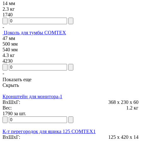
14 мм
2.3 кг
1740
-
Цоколь для тумбы COMTEX
47 мм
500 мм
540 мм
4.3 кг
4230
-
К-т перегородок для ящика 60 COMTEX
Показать еще
60 мм
Скрыть
420 мм
14 мм
Кронштейн для монитора-1
1.3 кг
ВxШxГ:
368 x 230 x 60
1260
Вес:
1.2 кг
1790 за шт.
-
Лоток 500х540 для тумбы COMTEX
20 мм
К-т перегородок для ящика 125 COMTEX1
500 мм
ВxШxГ:
125 x 420 x 14