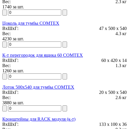
540 мм
Вес:
2.3 кг
2.6 кг
1740 за шт.
3880
-
Цоколь для тумбы COMTEX
Кронштейны для RACK модуля (к-т)
ВxШxГ:
47 x 500 x 540
133 мм
Вес:
4.3 кг
100 мм
4230 за шт.
36 мм
0.3 кг
730
К-т перегородок для ящика 60 COMTEX
ВxШxГ:
60 x 420 x 14
-
Вес:
1.3 кг
Лоток
1260 за шт.
100 мм
350 мм
75 мм
Лоток 500х540 для тумбы COMTEX
0.5 кг
ВxШxГ:
20 x 500 x 540
530
Вес:
2.6 кг
3880 за шт.
-
Карман для документов А4
312 мм
Кронштейны для RACK модуля (к-т)
227 мм
ВxШxГ:
133 x 100 x 36
40 мм