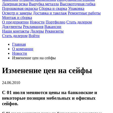
Лазерная резка
Вырубка металла
Высокоточная гибка
Порошковая окраска
Сборка и сварка
Упаковка
Осмотр и замеры
Доставка и такелаж
Ремонтные работы
Монтаж и сборка
О предприятии
Новости
Портфолио
Стать дилером
Документы
Рекламация
Вакансии
Наши контакты
Дилеры
Реквизиты
Стать дилером
Войти
Главная
О компании
Новости
Изменение цен на сейфы
Изменение цен на сейфы
24.06.2010
С 01 июля меняются цены на банковские и
некоторые позиции мебельных и офисных
сейфов.