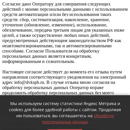
Согласие дано Оператору для совершения следующих
действий с моими персональными данными с использованием
средств автоматизации и/или без использования таких
средств: сбор, систематизация, накопление, хранение,
уточнение (обновление, изменение), использование,
обезличивание, передача третьим лицам для указанных ниже
целей, а также осуществление любых иных действий,
предусмотренных действующим законодательством РФ как
неавтоматизированными, так и автоматизированными
способами. Согласие Пользователя на обработку
персональных данных является конкретным,
информированным и сознательным.
Настоящее согласие действует до момента его отзыва путем
направления соответствующего уведомления на электронный
адрес info@dvkspb.ru. В случае отзыва мною согласия на
обработку персональных данных Оператор вправе
продолжить обработку персональных данных без моего
согласия при наличии оснований, указанных в пунктах 2 – 11
Мы используем систему статистики Яндекс Метрика и
части 1 статьи 6, части 2 статьи 10 и части 2 статьи 11
Федерального закона №152-ФЗ «О персональных данных» от
cookies для более удобной работы с сайтом. Продолжая
26.06.2006 г.
им пользоваться, вы соглашаетесь на
обработку
персональных данных
.
К настоящему Соглашению и отношениям между
пользователем и Сайтом, возникающим в связи с