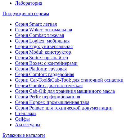
Лаборатория
Продукция по сериям
Серия Smart: легкая
Серия Woker: оптимальная
Серия Combat: тяжелая
Серия Logitex: мобильная
Серия Ergo: универсальная
Серия Modul: конструктор
Серия Sortex: органайзер
Серия Boxes: с контейнерами
Серия Platform: грузовая
Серия Comfort: гардеробная
Серии Car-Tool&Cab-Tool: для станочной оснастки
Серия Comtex: диагнастическая
Серия Cab-Oil: для хранения машинного масла
Серия Perfo: перфорированная
Серия Hopper: промышленная тара
Серия Pointer: для технической документации
Стеллажи
Сейфы
Аксессуары
Бумажные каталоги