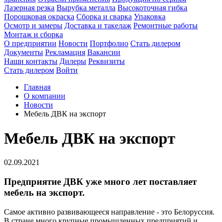
Лазерная резка
Вырубка металла
Высокоточная гибка
Порошковая окраска
Сборка и сварка
Упаковка
Осмотр и замеры
Доставка и такелаж
Ремонтные работы
Монтаж и сборка
О предприятии
Новости
Портфолио
Стать дилером
Документы
Рекламация
Вакансии
Наши контакты
Дилеры
Реквизиты
Стать дилером
Войти
Главная
О компании
Новости
Мебель ДВК на экспорт
Мебель ДВК на экспорт
02.09.2021
Предприятие ДВК уже много лет поставляет
мебель на экспорт.
Самое активно развивающееся направление - это Белоруссия.
В стране много крупные промышленных предприятий и