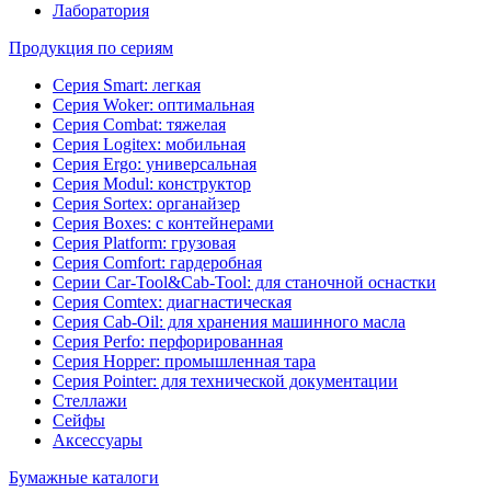
Лаборатория
Продукция по сериям
Серия Smart: легкая
Серия Woker: оптимальная
Серия Combat: тяжелая
Серия Logitex: мобильная
Серия Ergo: универсальная
Серия Modul: конструктор
Серия Sortex: органайзер
Серия Boxes: с контейнерами
Серия Platform: грузовая
Серия Comfort: гардеробная
Серии Car-Tool&Cab-Tool: для станочной оснастки
Серия Comtex: диагнастическая
Серия Cab-Oil: для хранения машинного масла
Серия Perfo: перфорированная
Серия Hopper: промышленная тара
Серия Pointer: для технической документации
Стеллажи
Сейфы
Аксессуары
Бумажные каталоги