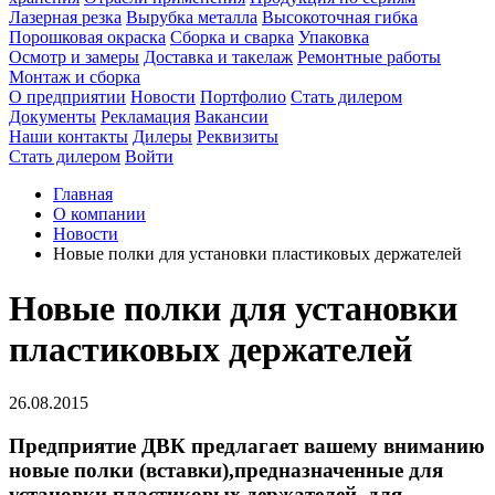
Лазерная резка
Вырубка металла
Высокоточная гибка
Порошковая окраска
Сборка и сварка
Упаковка
Осмотр и замеры
Доставка и такелаж
Ремонтные работы
Монтаж и сборка
О предприятии
Новости
Портфолио
Стать дилером
Документы
Рекламация
Вакансии
Наши контакты
Дилеры
Реквизиты
Стать дилером
Войти
Главная
О компании
Новости
Новые полки для установки пластиковых держателей
Новые полки для установки
пластиковых держателей
26.08.2015
Предприятие ДВК предлагает вашему вниманию
новые полки (вставки),предназначенные для
установки пластиковых держателей, для