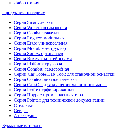
Лаборатория
Продукция по сериям
Серия Smart: легкая
Серия Woker: оптимальная
Серия Combat: тяжелая
Серия Logitex: мобильная
Серия Ergo: универсальная
Серия Modul: конструктор
Серия Sortex: органайзер
Серия Boxes: с контейнерами
Серия Platform: грузовая
Серия Comfort: гардеробная
Серии Car-Tool&Cab-Tool: для станочной оснастки
Серия Comtex: диагнастическая
Серия Cab-Oil: для хранения машинного масла
Серия Perfo: перфорированная
Серия Hopper: промышленная тара
Серия Pointer: для технической документации
Стеллажи
Сейфы
Аксессуары
Бумажные каталоги