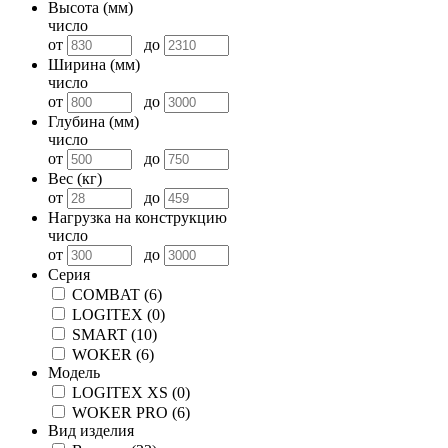
Высота (мм)
число
от
до
Ширина (мм)
число
от
до
Глубина (мм)
число
от
до
Вес (кг)
от
до
Нагрузка на конструкцию
число
от
до
Серия
COMBAT
(6)
LOGITEX
(0)
SMART
(10)
WOKER
(6)
Модель
LOGITEX XS
(0)
WOKER PRO
(6)
Вид изделия