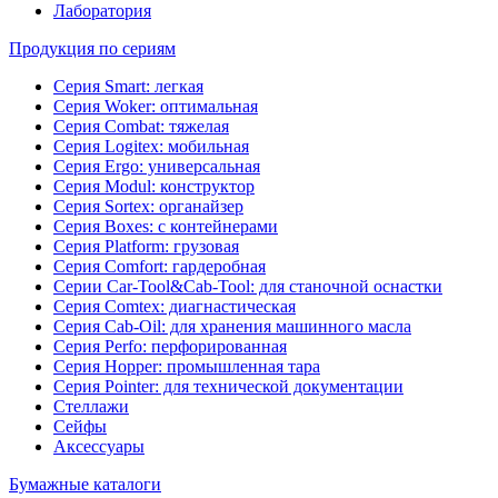
Лаборатория
Продукция по сериям
Серия Smart: легкая
Серия Woker: оптимальная
Серия Combat: тяжелая
Серия Logitex: мобильная
Серия Ergo: универсальная
Серия Modul: конструктор
Серия Sortex: органайзер
Серия Boxes: с контейнерами
Серия Platform: грузовая
Серия Comfort: гардеробная
Серии Car-Tool&Cab-Tool: для станочной оснастки
Серия Comtex: диагнастическая
Серия Cab-Oil: для хранения машинного масла
Серия Perfo: перфорированная
Серия Hopper: промышленная тара
Серия Pointer: для технической документации
Стеллажи
Сейфы
Аксессуары
Бумажные каталоги