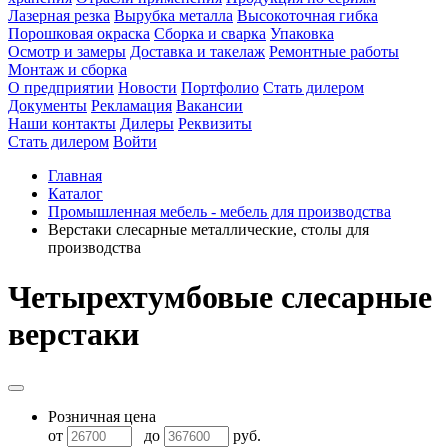
Лазерная резка
Вырубка металла
Высокоточная гибка
Порошковая окраска
Сборка и сварка
Упаковка
Осмотр и замеры
Доставка и такелаж
Ремонтные работы
Монтаж и сборка
О предприятии
Новости
Портфолио
Стать дилером
Документы
Рекламация
Вакансии
Наши контакты
Дилеры
Реквизиты
Стать дилером
Войти
Главная
Каталог
Промышленная мебель - мебель для производства
Верстаки слесарные металлические, столы для
производства
Четырехтумбовые слесарные
верстаки
Розничная цена
от
до
руб.