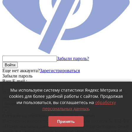
Забыли пароль?
Войти
Еще нет аккаунта?
Зарегистрироваться
Забыли пароль
Ваш E-mail :
Мы используем систему статистики Яндекс Метрика и
Пожалуйста, введите e-mail, указанный при регистрации. Мы
cookies для более удобной работы с сайтом. Продолжая
вышлем на него ссылку для восстановления пароля.
им пользоваться, вы соглашаетесь на
обработку
Восстановить пароль
персональных данных
.
×
Согласие на обработку персональных данных
Настоящим в соответствии с Федеральным законом № 152-ФЗ
Принять
«О персональных данных» от 27.07.2006 года свободно, своей
волей и в своем интересе выражаю свое безусловное согласие