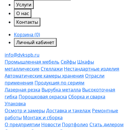
Услуги
О нас
Контакты
Корзина (0)
Личный кабинет
info@dvkspb.ru
Промышленная мебель
Сейфы
Шкафы
металлические
Стеллажи
Нестандартные изделия
Автоматические камеры хранения
Отрасли
применения
Продукция по сериям
Лазерная резка
Вырубка металла
Высокоточная
гибка
Порошковая окраска
Сборка и сварка
Упаковка
Осмотр и замеры
Доставка и такелаж
Ремонтные
работы
Монтаж и сборка
О предприятии
Новости
Портфолио
Стать дилером