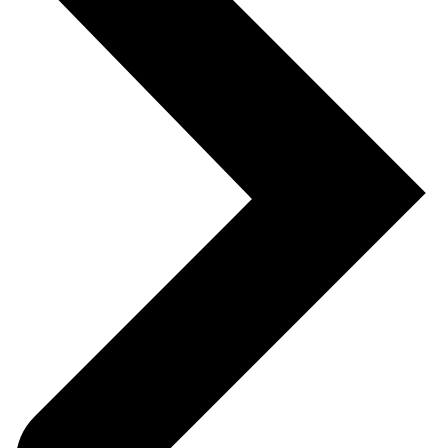
Вес:
0.3 кг
850 за шт.
Зажим инструментальный
ВxШxГ:
51 х 37 х 35
Вес:
0.021 кг
350 за шт.
Держатель парный для