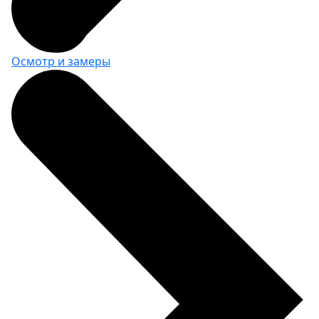
гаечных ключей
ВxШxГ:
51 х 39 х 173
Вес:
0.3 кг
Осмотр и замеры
850 за шт.
Держатель для плоскогубцев
ВxШxГ:
51 х 50 х 56
Вес:
0.1 кг
330 за шт.