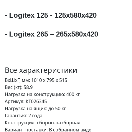
Полка 325/155
- Logitex 125 - 125x580x420
ВxШxГ:
70 x 325 x 155
Вес:
0.5 кг
- Logitex 265 – 265x580x420
840 за шт.
Все характеристики
Полка 550/155
ВхШхГ, мм:
1010 x 795 x 515
Вес (кг):
58.9
ВxШxГ:
70 x 550 x 155
Нагрузка на конструкцию:
400 кг
Вес:
0.8 кг
Артикул:
КГ026345
Нагрузка на ящик:
до 50 кг
Гарантия:
2 года
990 за шт.
Конструкция:
сборно-разборная
Вариант поставки:
В собранном виде