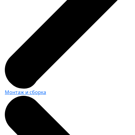
900 за шт.
Держатель полотенец L=310
мм
ВxШxГ:
104 х 310 х 188
Вес:
1.1 кг
2430 за шт.
Монтаж и сборка
Держатель на 6 крючков
ВxШxГ:
50 х 260 х 48