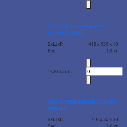
Стенка перфорированная
Logitex 420х640
ВxШxГ:
418 x 636 x 19
Вес:
1.8 кг
1520 за шт.
Стойки перфорированные для
тележки
ВxШxГ:
710 x 30 x 30
Вес:
1.6 кг