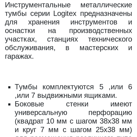
Инструментальные металлические
катушек
тумбы серии Logitex предназначены
ВxШxГ:
59 х 93х 40
для хранения инструментов и
Вес:
0.1 кг
оснастки на производственных
участках, станциях технического
обслуживания, в мастерских и
500 за шт.
гаражах.
Держатель инструмента
Тумбы комплектуются 5 ,или 6
модульный
,или 7 выдвижными ящиками.
ВxШxГ:
38 х 240 х 45
Боковые стенки имеют
Вес:
0.3 кг
универсальную перфорацию
(квадрат 10 мм c шагом 38х38 мм
940 за шт.
и круг 7 мм с шагом 25х38 мм)