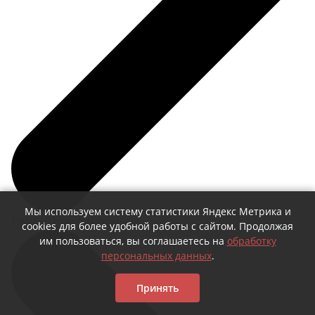
Держатель круговой Ø = 55 мм
ВxШxГ:
51 х 70 х 92
Вес:
0.045 кг
420 за шт.
Держатель прямоугольный
Мы используем систему статистики Яндекс Метрика и
Ремонтные работы
L=155 мм
cookies для более удобной работы с сайтом. Продолжая
им пользоваться, вы соглашаетесь на
обработку
ВxШxГ:
51 х 37 х 161
персональных данных
.
Вес:
0.1 кг
Принять