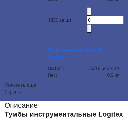
1830 за шт.
Полка навесная 640х200
Logitex
ВxШxГ:
200 x 640 x 20
Вес:
0.9 кг
Показать еще
Скрыть
1190 за шт.
Описание
Тумбы инструментальные Logitex
Держатель для молотка и