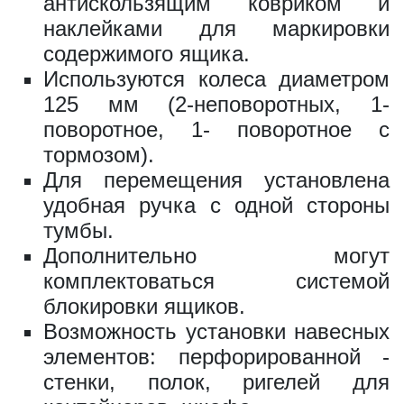
антискользящим ковриком и
наклейками для маркировки
1150 за шт.
содержимого ящика.
Используются колеса диаметром
125 мм (2-неповоротных, 1-
Держатель отверток L=350 (11
поворотное, 1- поворотное с
предметов)
тормозом).
Для перемещения установлена
ВxШxГ:
40 х 355 х 52
удобная ручка с одной стороны
Вес:
0.3 кг
тумбы.
Дополнительно могут
820 за шт.
комплектоваться системой
блокировки ящиков.
Возможность установки навесных
элементов: перфорированной -
Держатель ключей (14
стенки, полок, ригелей для
предметов)