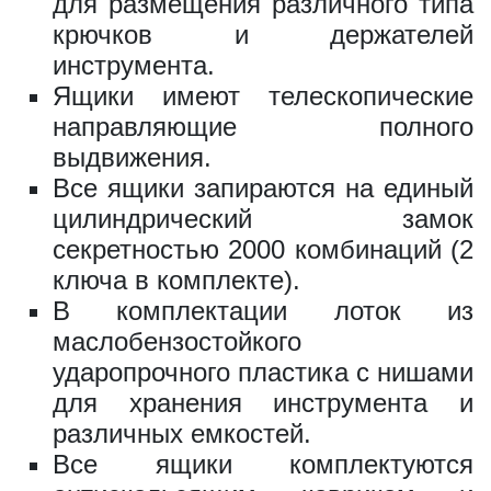
для размещения различного типа
крючков и держателей
инструмента.
Держатель для инструмента
Ящики имеют телескопические
универсальный
направляющие полного
выдвижения.
ВxШxГ:
57 х 383 х 185
Вес:
1.2 кг
Все ящики запираются на единый
цилиндрический замок
секретностью 2000 комбинаций (2
2160 за шт.
ключа в комплекте).
В комплектации лоток из
маслобензостойкого
ударопрочного пластика с нишами
Держатель свёрл L=315
для хранения инструмента и
ВxШxГ:
57 x 315 x 90
различных емкостей.
Вес:
0.7 кг
Все ящики комплектуются