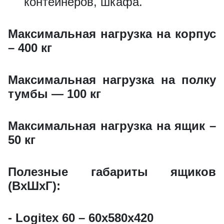
контейнеров, шкафа.
ВxШxГ:
350 x 147 x 35
Вес:
0.3 кг
Максимальная нагрузка на корпус
– 400 кг
930 за шт.
Максимальная нагрузка на полку
тумбы — 100 кг
Карман для документов А4
Максимальная нагрузка на ящик –
ВxШxГ:
312 x 227 x 40
50 кг
Вес:
0.9 кг
Полезные габариты ящиков
1980 за шт.
(ВxШхГ):
- Logitex 60 – 60x580x420