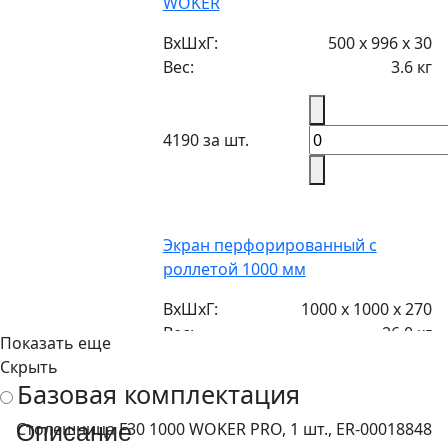
WOKER
ВxШxГ:
500 x 996 x 30
Вес:
3.6 кг
4190 за шт.
Экран перфорированный с
роллетой 1000 мм
ВxШxГ:
1000 x 1000 x 270
Вес:
26.0 кг
Показать еще
Скрыть
Базовая комплектация
39250 за шт.
Столешница F30 1000 WOKER PRO, 1 шт., ER-00018848
Описание