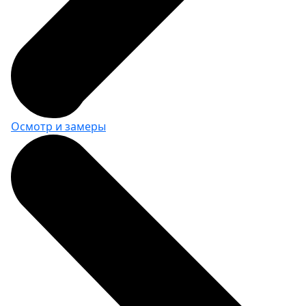
5160 за шт.
Столешница из фанеры 30 мм +
резина 4 мм (ширина 1000 мм)
Осмотр и замеры
ВxШxГ:
35 х 1002 х 749
Вес:
17.9 кг
15140 за шт.
Столешница из фанеры 30 мм +
текстолит 4 мм (ширина 1000 мм)