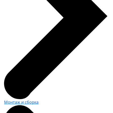
Вес:
17.6 кг
8330 за шт.
Столешница из фанеры 30 мм +
чехол из нержавеющей стали 1
мм (ширина 1000 мм)
ВxШxГ:
31 х 1002 х 745
Вес:
21.4 кг
19540 за шт.
Монтаж и сборка