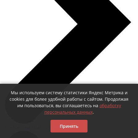
ВxШxГ:
36 х 1004 х 749
Вес:
20.3 кг
27360 за шт.
Держатель для молотка и
катушек
Мы используем систему статистики Яндекс Метрика и
ВxШxГ:
59 х 93х 40
cookies для более удобной работы с сайтом. Продолжая
Вес:
0.1 кг
им пользоваться, вы соглашаетесь на
обработку
персональных данных
.
500 за шт.
Принять
Ремонтные работы