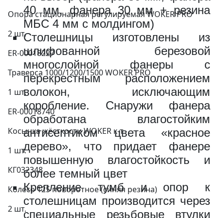
40 мм, фанера 30 мм + резина
Опора стационарная регулируемая WOKER PRO
МБС 4 мм с молдингом)
2 шт.
Столешницы изготовлены из
Рабочая панель 840х1000.2
шлифованной березовой
ER-00018227
многослойной фанеры с
ВxШxГ:
840 x 1000
Траверса 1000/1200/1500 WOKER PRO
перекрестным расположением
Вес:
17.9 кг
волокон, исключающим
1 шт.
коробление. Снаружи фанера
ER-00018740
18330 за шт.
обработана влагостойким
Косынка жёсткости WOKER к-т
антисептиком цвета «красное
дерево», что придает фанере
1 шт.
повышенную влагостойкость и
Рабочая панель 840х1000.1
КГ032348
более темный цвет
ВxШxГ:
840 x 1000
Крепление тумб и опор к
Колесо 125 поворотное (синяя резина)
Вес:
12.1 кг
столешницам производится через
2 шт.
специальные резьбовые втулки