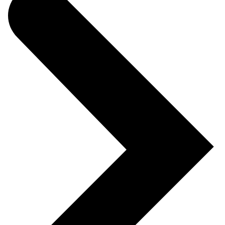
Накладка на столешницу из стали
6 мм с порошковым покрытием
(ширина 1000 мм)
ВxШxГ:
6 х 1000 х 745
Вес:
34.8 кг
13120 за шт.
Накладка на столешницу из
оцинков. стали 1,5 мм (ширина
1000 мм)
ВxШxГ:
33 х 1000 х 747
Вес:
9.4 кг