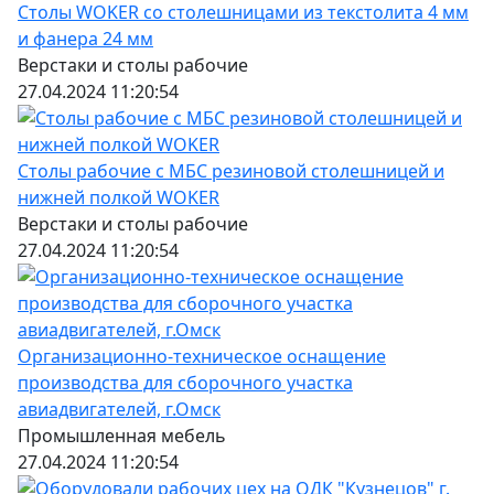
Столы WOKER со столешницами из текстолита 4 мм
ВxШxГ:
650 x 233 x 1185
и фанера 24 мм
Вес:
2.9 кг
Верстаки и столы рабочие
27.04.2024 11:20:54
4110 за шт.
Столы рабочие с МБС резиновой столешницей и
нижней полкой WOKER
Верстаки и столы рабочие
27.04.2024 11:20:54
Осветительный прибор L=900 мм
WOKER
ВxШxГ:
300 x 900 x 200
Вес:
1.3 кг
Организационно-техническое оснащение
производства для сборочного участка
авиадвигателей, г.Омск
1750 за шт.
Промышленная мебель
27.04.2024 11:20:54