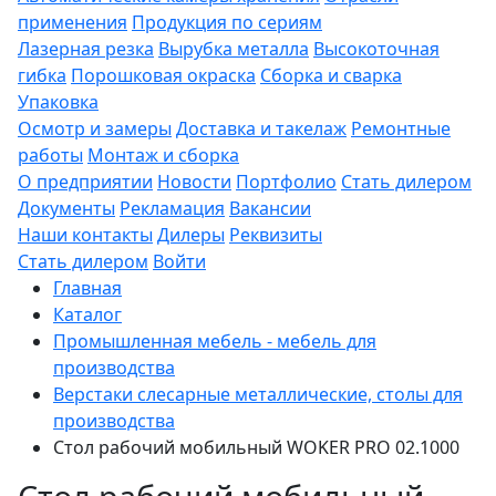
применения
Продукция по сериям
Лазерная резка
Вырубка металла
Высокоточная
гибка
Порошковая окраска
Сборка и сварка
Упаковка
Осмотр и замеры
Доставка и такелаж
Ремонтные
работы
Монтаж и сборка
О предприятии
Новости
Портфолио
Стать дилером
Документы
Рекламация
Вакансии
Наши контакты
Дилеры
Реквизиты
Стать дилером
Войти
Главная
Каталог
Промышленная мебель - мебель для
производства
Верстаки слесарные металлические, столы для
производства
Стол рабочий мобильный WOKER PRO 02.1000