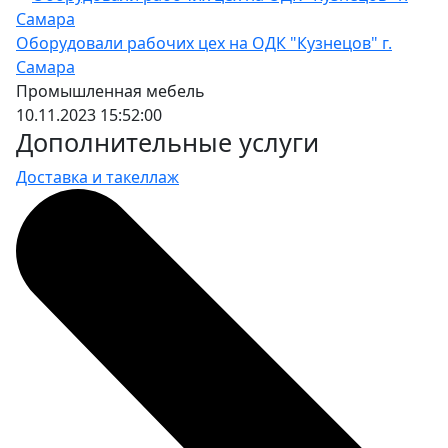
Оборудовали рабочих цех на ОДК "Кузнецов" г.
Столешница из фанеры
Самара
толщиной 40 мм (ширина 1000
Промышленная мебель
мм)
10.11.2023 15:52:00
Дополнительные услуги
ВxШxГ:
40 х 1000 х 745
Вес:
22.6 кг
Доставка и такеллаж
11770 за шт.
Накладка на столешницу из стали
3 мм с порошковым покрытием
(ширина 1000 мм)
ВxШxГ:
3 х 1000 х 745