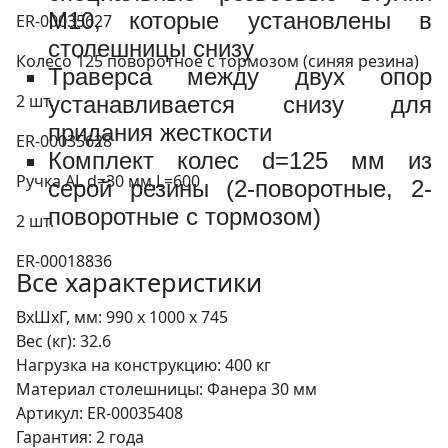
М10, которые установлены в
ER-00035627
9570 за шт.
столешницы снизу
Колесо 125 поворотное с тормозом (синяя резина)
Траверса между двух опор
2 шт.
устанавливается снизу для
придания жесткости
Рабочая панель 1320х1000.2
ER-00035628
Комплект колес d=125 мм из
ВxШxГ:
1320 x 1000
Ручка AL d=30 мм,L=600
серой резины (2-поворотные, 2-
Вес:
29.9 кг
поворотные с тормозом)
2 шт.
ER-00018836
37820 за шт.
Все характеристики
ВхШхГ, мм:
990 x 1000 x 745
Вес (кг):
32.6
Нагрузка на конструкцию:
400 кг
Рабочая панель 1320х1000.1
Материал столешницы:
Фанера 30 мм
Артикул:
ER-00035408
ВxШxГ:
1320 x 1000
Гарантия:
2 года
Вес:
25.3 кг